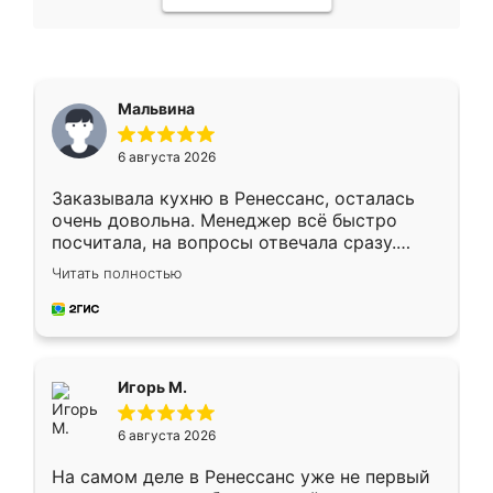
Мальвина
6 августа 2026
Заказывала кухню в Ренессанс, осталась
очень довольна. Менеджер всё быстро
посчитала, на вопросы отвечала сразу.
Замерщик приехал в субботу, подошёл к
Читать полностью
делу со всей ответственностью. Собрали
за день, ребята работали аккуратно, даже
пыли почти не было. Качество отличное,
ящики ходят плавно, ничего не скрипит.
Всё подошло как влитое.
Игорь М.
6 августа 2026
На самом деле в Ренессанс уже не первый