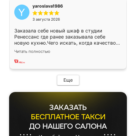
yaroslava1986
3 августа 2026
Заказала себе новый шкаф в студии
Ренессанс где ранее заказывала себе
новую кухню.Чего искать, когда качеством
вполне довольна. Служит кухня уже почти
Читать полностью
два года, нареканий нет.
Еще
ЗАКАЗАТЬ
БЕСПЛАТНОЕ ТАКСИ
ДО НАШЕГО САЛОНА