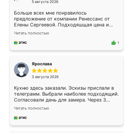
5 августа 2026
Больше всех мне понравилось
предложение от компании Ренессанс от
Елены Сергеевой. Подходяшщая цена и
короткие сроки изготовления. Приехавший
Читать полностью
для замера сотрудник Владислав
предложил по моему эскизу самый
1
подходящий вариант шкафа. Немного его
видоизменил, получилось даже лучше, чем
я хотела.
Ярослава
3 августа 2026
Кухню здесь заказали. Эскизы прислали в
телеграмм. Выбрали наиболее подходящий.
Согласовали день для замера. Через 3
недели кухня была уже готова. Остались
Читать полностью
довольны работой. Спасибо Ренессанс
мебель за качественную работу!