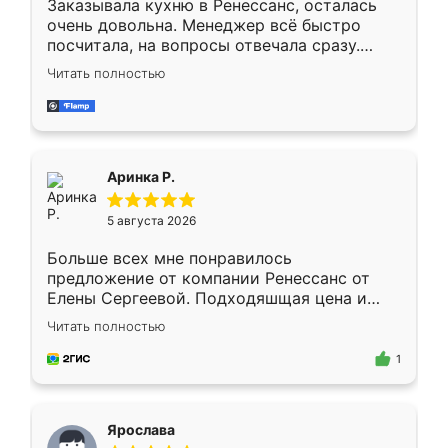
Заказывала кухню в Ренессанс, осталась
очень довольна. Менеджер всё быстро
посчитала, на вопросы отвечала сразу.
Замерщик приехал в субботу, подошёл к
Читать полностью
делу со всей ответственностью. Собрали
за день, ребята работали аккуратно, даже
пыли почти не было. Качество отличное,
ящики ходят плавно, ничего не скрипит.
Всё подошло как влитое.
Аринка Р.
5 августа 2026
Больше всех мне понравилось
предложение от компании Ренессанс от
Елены Сергеевой. Подходяшщая цена и
короткие сроки изготовления. Приехавший
Читать полностью
для замера сотрудник Владислав
предложил по моему эскизу самый
1
подходящий вариант шкафа. Немного его
видоизменил, получилось даже лучше, чем
я хотела.
Ярослава