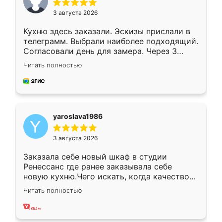
3 августа 2026
Кухню здесь заказали. Эскизы прислали в
телеграмм. Выбрали наиболее подходящий.
Согласовали день для замера. Через 3
недели кухня была уже готова. Остались
Читать полностью
довольны работой. Спасибо Ренессанс
мебель за качественную работу!
yaroslava1986
3 августа 2026
Заказала себе новый шкаф в студии
Ренессанс где ранее заказывала себе
новую кухню.Чего искать, когда качеством
вполне довольна. Служит кухня уже почти
Читать полностью
два года, нареканий нет.