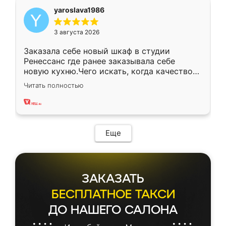
yaroslava1986
3 августа 2026
Заказала себе новый шкаф в студии
Ренессанс где ранее заказывала себе
новую кухню.Чего искать, когда качеством
вполне довольна. Служит кухня уже почти
Читать полностью
два года, нареканий нет.
Еще
ЗАКАЗАТЬ
БЕСПЛАТНОЕ ТАКСИ
ДО НАШЕГО САЛОНА