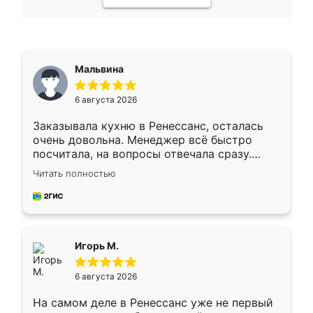
Мальвина
6 августа 2026
Заказывала кухню в Ренессанс, осталась
очень довольна. Менеджер всё быстро
посчитала, на вопросы отвечала сразу.
Замерщик приехал в субботу, подошёл к
Читать полностью
делу со всей ответственностью. Собрали
за день, ребята работали аккуратно, даже
пыли почти не было. Качество отличное,
ящики ходят плавно, ничего не скрипит.
Всё подошло как влитое.
Игорь М.
6 августа 2026
На самом деле в Ренессанс уже не первый