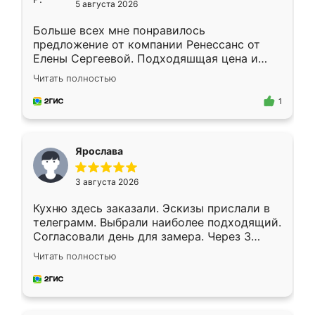
5 августа 2026
Больше всех мне понравилось
предложение от компании Ренессанс от
Елены Сергеевой. Подходяшщая цена и
короткие сроки изготовления. Приехавший
Читать полностью
для замера сотрудник Владислав
предложил по моему эскизу самый
1
подходящий вариант шкафа. Немного его
видоизменил, получилось даже лучше, чем
я хотела.
Ярослава
3 августа 2026
Кухню здесь заказали. Эскизы прислали в
телеграмм. Выбрали наиболее подходящий.
Согласовали день для замера. Через 3
недели кухня была уже готова. Остались
Читать полностью
довольны работой. Спасибо Ренессанс
мебель за качественную работу!