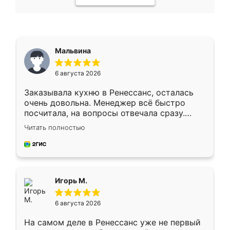
Мальвина
6 августа 2026
Заказывала кухню в Ренессанс, осталась
очень довольна. Менеджер всё быстро
посчитала, на вопросы отвечала сразу.
Замерщик приехал в субботу, подошёл к
Читать полностью
делу со всей ответственностью. Собрали
за день, ребята работали аккуратно, даже
пыли почти не было. Качество отличное,
ящики ходят плавно, ничего не скрипит.
Всё подошло как влитое.
Игорь М.
6 августа 2026
На самом деле в Ренессанс уже не первый