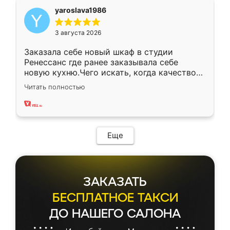
yaroslava1986
3 августа 2026
Заказала себе новый шкаф в студии
Ренессанс где ранее заказывала себе
новую кухню.Чего искать, когда качеством
вполне довольна. Служит кухня уже почти
Читать полностью
два года, нареканий нет.
Еще
ЗАКАЗАТЬ
БЕСПЛАТНОЕ ТАКСИ
ДО НАШЕГО САЛОНА