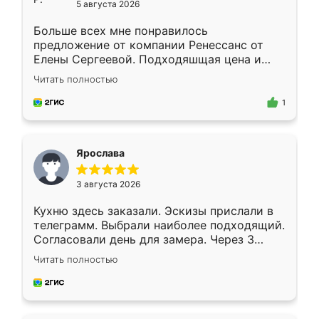
5 августа 2026
Больше всех мне понравилось
предложение от компании Ренессанс от
Елены Сергеевой. Подходяшщая цена и
короткие сроки изготовления. Приехавший
Читать полностью
для замера сотрудник Владислав
предложил по моему эскизу самый
1
подходящий вариант шкафа. Немного его
видоизменил, получилось даже лучше, чем
я хотела.
Ярослава
3 августа 2026
Кухню здесь заказали. Эскизы прислали в
телеграмм. Выбрали наиболее подходящий.
Согласовали день для замера. Через 3
недели кухня была уже готова. Остались
Читать полностью
довольны работой. Спасибо Ренессанс
мебель за качественную работу!