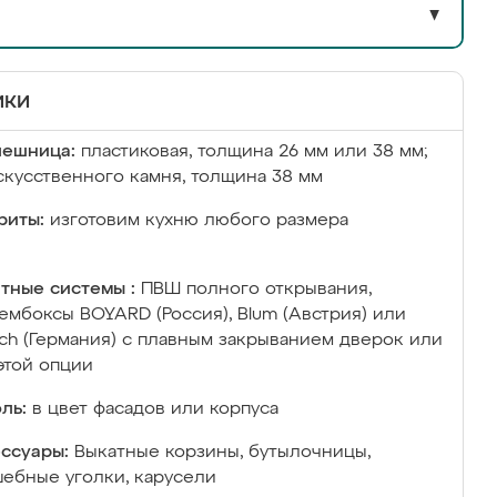
▼
ики
лешница:
пластиковая, толщина 26 мм или 38 мм;
скусственного камня, толщина 38 мм
риты:
изготовим кухню любого размера
тные системы :
ПВШ полного открывания,
ембоксы BOYARD (Россия), Blum (Австрия) или
ich (Германия) с плавным закрыванием дверок или
этой опции
ль:
в цвет фасадов или корпуса
ссуары:
Выкатные корзины, бутылочницы,
ебные уголки, карусели