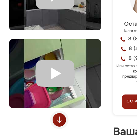
Оста
Позвон
8 (
8 (
8 (
Или оставь
ко
предвар
ОСТ
Ваша