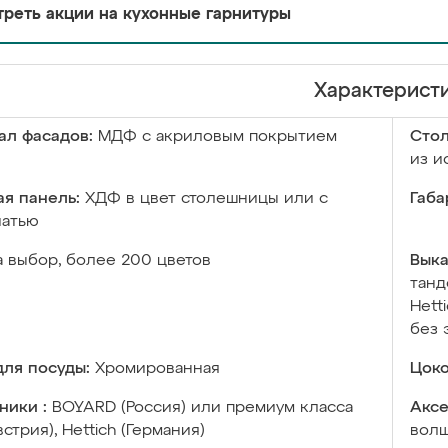
реть акции на кухонные гарнитуры
Характерист
ал фасадов:
МДФ с акриловым покрытием
Сто
из и
я панель:
ХДФ в цвет столешницы или с
Габа
чатью
а выбор, более 200 цветов
Выка
танд
Hett
без 
ля посуды:
Хромированная
Цоко
ники :
BOYARD (Россия) или премиум класса
Аксе
встрия), Hettich (Германия)
волш