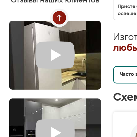
Отзывы наших клиентов
Пристен
освеще
Изго
любы
Часто 
Схе