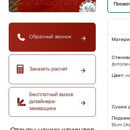
Посмот
Обратный звонок
Матери
Стенова
фотопе
Заказать расчёт
Цвет:
н
Бесплатный вызов
дизайнера-
Сушка д
замерщика
Подъем
Blum (А