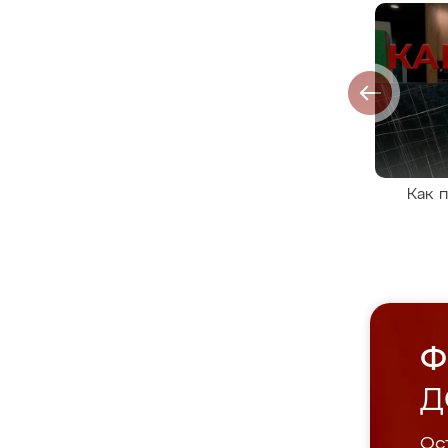
Как 
Ф
Д
Ост