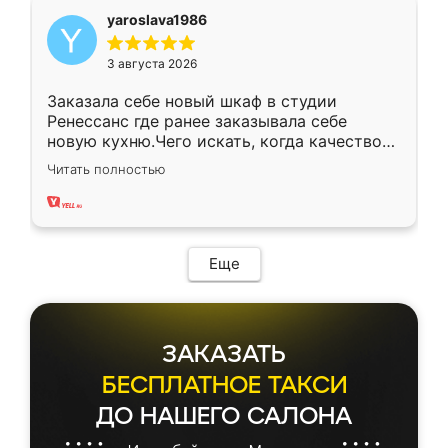
yaroslava1986
3 августа 2026
Заказала себе новый шкаф в студии
Ренессанс где ранее заказывала себе
новую кухню.Чего искать, когда качеством
вполне довольна. Служит кухня уже почти
Читать полностью
два года, нареканий нет.
Еще
ЗАКАЗАТЬ
БЕСПЛАТНОЕ ТАКСИ
ДО НАШЕГО САЛОНА