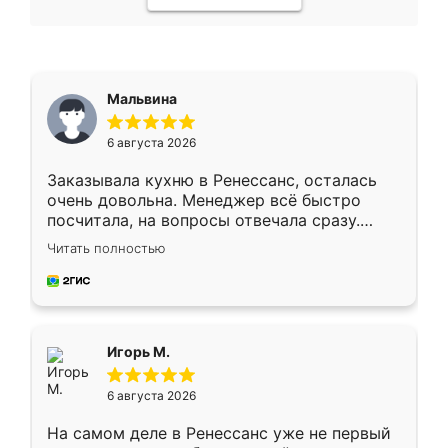
Мальвина
6 августа 2026
Заказывала кухню в Ренессанс, осталась
очень довольна. Менеджер всё быстро
посчитала, на вопросы отвечала сразу.
Замерщик приехал в субботу, подошёл к
Читать полностью
делу со всей ответственностью. Собрали
за день, ребята работали аккуратно, даже
пыли почти не было. Качество отличное,
ящики ходят плавно, ничего не скрипит.
Всё подошло как влитое.
Игорь М.
6 августа 2026
На самом деле в Ренессанс уже не первый