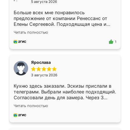
5 августа 2026
Больше всех мне понравилось
предложение от компании Ренессанс от
Елены Сергеевой. Подходяшщая цена и
короткие сроки изготовления. Приехавший
Читать полностью
для замера сотрудник Владислав
предложил по моему эскизу самый
1
подходящий вариант шкафа. Немного его
видоизменил, получилось даже лучше, чем
я хотела.
Ярослава
3 августа 2026
Кухню здесь заказали. Эскизы прислали в
телеграмм. Выбрали наиболее подходящий.
Согласовали день для замера. Через 3
недели кухня была уже готова. Остались
Читать полностью
довольны работой. Спасибо Ренессанс
мебель за качественную работу!