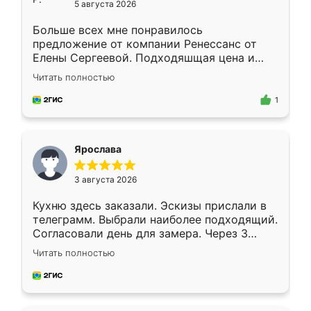
5 августа 2026
Больше всех мне понравилось
предложение от компании Ренессанс от
Елены Сергеевой. Подходяшщая цена и
короткие сроки изготовления. Приехавший
Читать полностью
для замера сотрудник Владислав
предложил по моему эскизу самый
1
подходящий вариант шкафа. Немного его
видоизменил, получилось даже лучше, чем
я хотела.
Ярослава
3 августа 2026
Кухню здесь заказали. Эскизы прислали в
телеграмм. Выбрали наиболее подходящий.
Согласовали день для замера. Через 3
недели кухня была уже готова. Остались
Читать полностью
довольны работой. Спасибо Ренессанс
мебель за качественную работу!