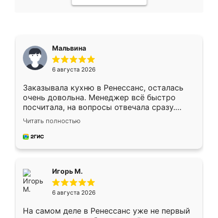
Мальвина
6 августа 2026
Заказывала кухню в Ренессанс, осталась
очень довольна. Менеджер всё быстро
посчитала, на вопросы отвечала сразу.
Замерщик приехал в субботу, подошёл к
Читать полностью
делу со всей ответственностью. Собрали
за день, ребята работали аккуратно, даже
пыли почти не было. Качество отличное,
ящики ходят плавно, ничего не скрипит.
Всё подошло как влитое.
Игорь М.
6 августа 2026
На самом деле в Ренессанс уже не первый