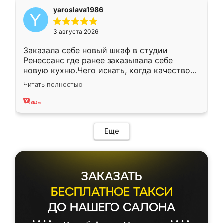
yaroslava1986
3 августа 2026
Заказала себе новый шкаф в студии
Ренессанс где ранее заказывала себе
новую кухню.Чего искать, когда качеством
вполне довольна. Служит кухня уже почти
Читать полностью
два года, нареканий нет.
Еще
ЗАКАЗАТЬ
БЕСПЛАТНОЕ ТАКСИ
ДО НАШЕГО САЛОНА