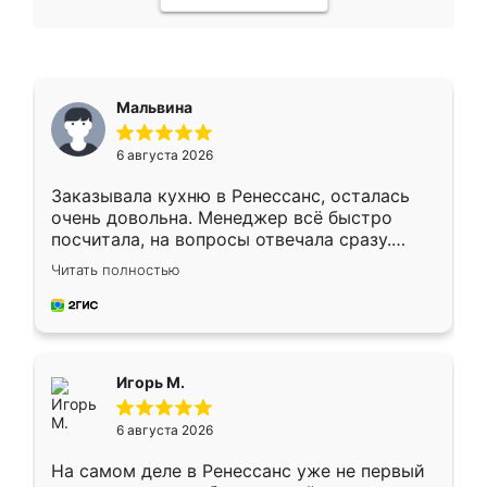
Мальвина
6 августа 2026
Заказывала кухню в Ренессанс, осталась
очень довольна. Менеджер всё быстро
посчитала, на вопросы отвечала сразу.
Замерщик приехал в субботу, подошёл к
Читать полностью
делу со всей ответственностью. Собрали
за день, ребята работали аккуратно, даже
пыли почти не было. Качество отличное,
ящики ходят плавно, ничего не скрипит.
Всё подошло как влитое.
Игорь М.
6 августа 2026
На самом деле в Ренессанс уже не первый