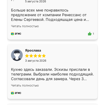
5 августа 2026
Больше всех мне понравилось
предложение от компании Ренессанс от
Елены Сергеевой. Подходяшщая цена и
короткие сроки изготовления. Приехавший
Читать полностью
для замера сотрудник Владислав
предложил по моему эскизу самый
1
подходящий вариант шкафа. Немного его
видоизменил, получилось даже лучше, чем
я хотела.
Ярослава
3 августа 2026
Кухню здесь заказали. Эскизы прислали в
телеграмм. Выбрали наиболее подходящий.
Согласовали день для замера. Через 3
недели кухня была уже готова. Остались
Читать полностью
довольны работой. Спасибо Ренессанс
мебель за качественную работу!