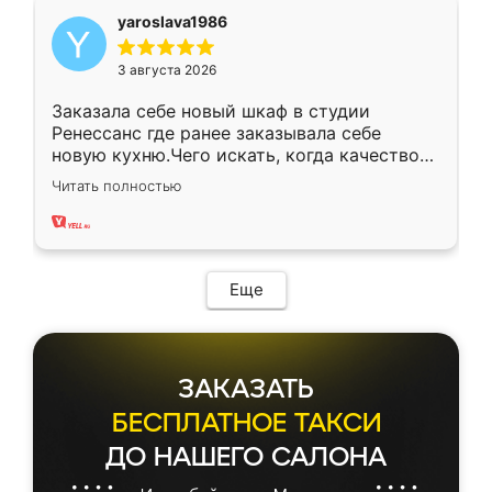
yaroslava1986
3 августа 2026
Заказала себе новый шкаф в студии
Ренессанс где ранее заказывала себе
новую кухню.Чего искать, когда качеством
вполне довольна. Служит кухня уже почти
Читать полностью
два года, нареканий нет.
Еще
ЗАКАЗАТЬ
БЕСПЛАТНОЕ ТАКСИ
ДО НАШЕГО САЛОНА