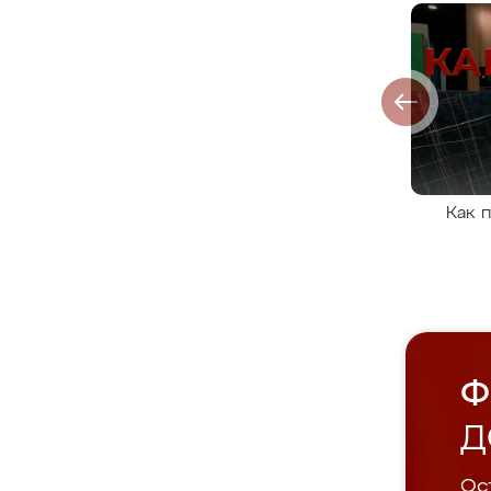
Как 
Ф
Д
Ост