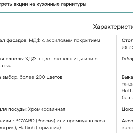
реть акции на кухонные гарнитуры
Характерист
ал фасадов:
МДФ с акриловым покрытием
Сто
из и
я панель:
ХДФ в цвет столешницы или с
Габа
чатью
а выбор, более 200 цветов
Выка
танд
Hett
без 
ля посуды:
Хромированная
Цоко
ники :
BOYARD (Россия) или премиум класса
Аксе
встрия), Hettich (Германия)
волш