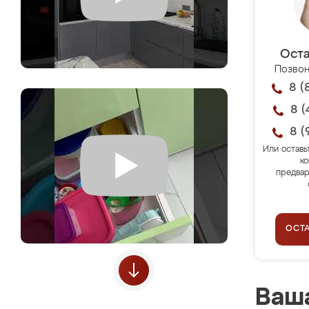
Оста
Позвон
8 (
8 (
8 (
Или оставь
ко
предвар
ОСТ
Ваша