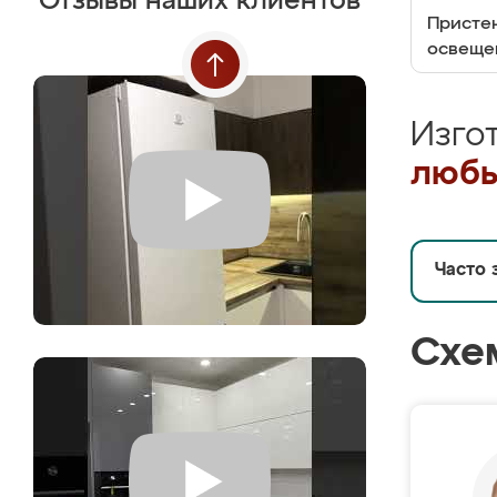
Отзывы наших клиентов
Пристен
освеще
Изго
любы
Часто 
Схе