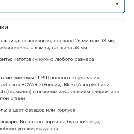
▼
ики
лешница:
пластиковая, толщина 26 мм или 38 мм;
скусственного камня, толщина 38 мм
риты:
изготовим кухню любого размера
тные системы :
ПВШ полного открывания,
ембоксы BOYARD (Россия), Blum (Австрия) или
ich (Германия) с плавным закрыванием дверок или
этой опции
ль:
в цвет фасадов или корпуса
ссуары:
Выкатные корзины, бутылочницы,
ебные уголки, карусели