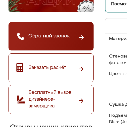
Посмот
Обратный звонок
Матери
Стенова
фотопе
Заказать расчёт
Цвет:
н
Бесплатный вызов
дизайнера-
Сушка д
замерщика
Подъем
Blum (А