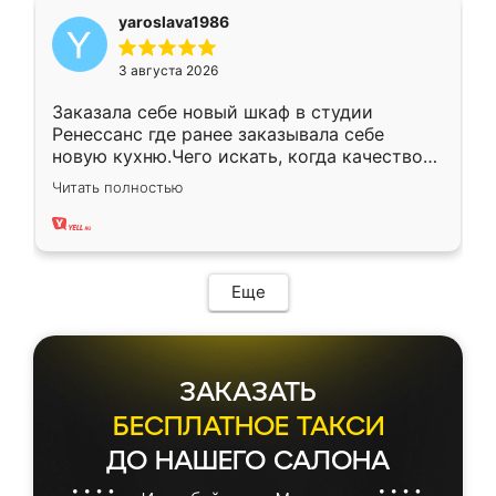
yaroslava1986
3 августа 2026
Заказала себе новый шкаф в студии
Ренессанс где ранее заказывала себе
новую кухню.Чего искать, когда качеством
вполне довольна. Служит кухня уже почти
Читать полностью
два года, нареканий нет.
Еще
ЗАКАЗАТЬ
БЕСПЛАТНОЕ ТАКСИ
ДО НАШЕГО САЛОНА