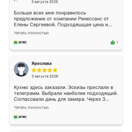
5 августа 2026
Больше всех мне понравилось
предложение от компании Ренессанс от
Елены Сергеевой. Подходяшщая цена и
короткие сроки изготовления. Приехавший
Читать полностью
для замера сотрудник Владислав
предложил по моему эскизу самый
1
подходящий вариант шкафа. Немного его
видоизменил, получилось даже лучше, чем
я хотела.
Ярослава
3 августа 2026
Кухню здесь заказали. Эскизы прислали в
телеграмм. Выбрали наиболее подходящий.
Согласовали день для замера. Через 3
недели кухня была уже готова. Остались
Читать полностью
довольны работой. Спасибо Ренессанс
мебель за качественную работу!