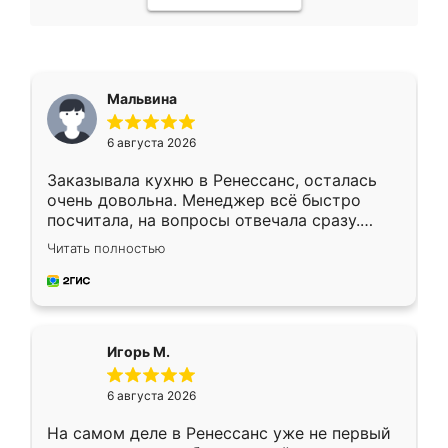
Мальвина
6 августа 2026
Заказывала кухню в Ренессанс, осталась
очень довольна. Менеджер всё быстро
посчитала, на вопросы отвечала сразу.
Замерщик приехал в субботу, подошёл к
Читать полностью
делу со всей ответственностью. Собрали
за день, ребята работали аккуратно, даже
пыли почти не было. Качество отличное,
ящики ходят плавно, ничего не скрипит.
Всё подошло как влитое.
Игорь М.
6 августа 2026
На самом деле в Ренессанс уже не первый