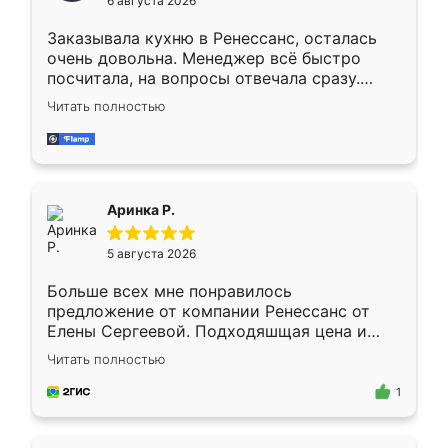
6 августа 2026
мебели буду заказывать только здесь.
Заказывала кухню в Ренессанс, осталась
очень довольна. Менеджер всё быстро
посчитала, на вопросы отвечала сразу.
Замерщик приехал в субботу, подошёл к
Читать полностью
делу со всей ответственностью. Собрали
за день, ребята работали аккуратно, даже
пыли почти не было. Качество отличное,
ящики ходят плавно, ничего не скрипит.
Всё подошло как влитое.
Аринка Р.
5 августа 2026
Больше всех мне понравилось
предложение от компании Ренессанс от
Елены Сергеевой. Подходяшщая цена и
короткие сроки изготовления. Приехавший
Читать полностью
для замера сотрудник Владислав
предложил по моему эскизу самый
1
подходящий вариант шкафа. Немного его
видоизменил, получилось даже лучше, чем