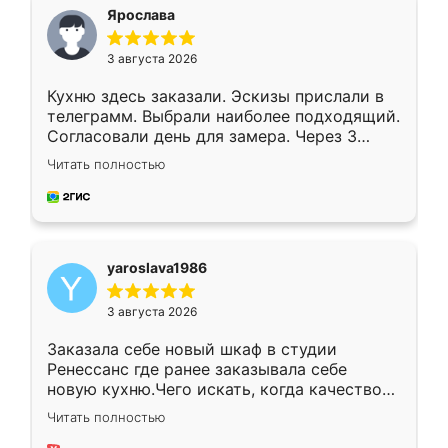
я хотела.
Ярослава
3 августа 2026
Кухню здесь заказали. Эскизы прислали в
телеграмм. Выбрали наиболее подходящий.
Согласовали день для замера. Через 3
недели кухня была уже готова. Остались
Читать полностью
довольны работой. Спасибо Ренессанс
мебель за качественную работу!
yaroslava1986
3 августа 2026
Заказала себе новый шкаф в студии
Ренессанс где ранее заказывала себе
новую кухню.Чего искать, когда качеством
вполне довольна. Служит кухня уже почти
Читать полностью
два года, нареканий нет.