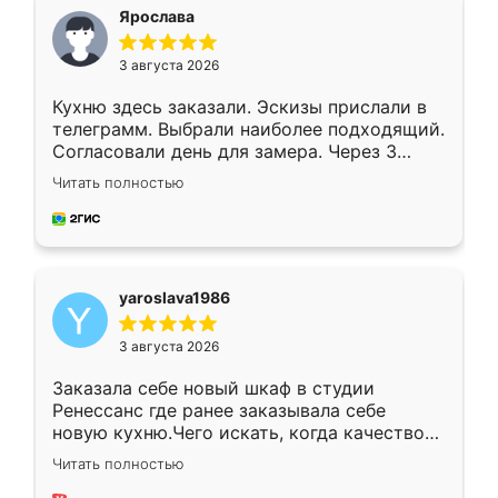
я хотела.
Ярослава
3 августа 2026
Кухню здесь заказали. Эскизы прислали в
телеграмм. Выбрали наиболее подходящий.
Согласовали день для замера. Через 3
недели кухня была уже готова. Остались
Читать полностью
довольны работой. Спасибо Ренессанс
мебель за качественную работу!
yaroslava1986
3 августа 2026
Заказала себе новый шкаф в студии
Ренессанс где ранее заказывала себе
новую кухню.Чего искать, когда качеством
вполне довольна. Служит кухня уже почти
Читать полностью
два года, нареканий нет.