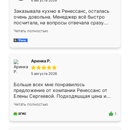
6 августа 2026
мебели буду заказывать только здесь.
Заказывала кухню в Ренессанс, осталась
очень довольна. Менеджер всё быстро
посчитала, на вопросы отвечала сразу.
Замерщик приехал в субботу, подошёл к
Читать полностью
делу со всей ответственностью. Собрали
за день, ребята работали аккуратно, даже
пыли почти не было. Качество отличное,
ящики ходят плавно, ничего не скрипит.
Всё подошло как влитое.
Аринка Р.
5 августа 2026
Больше всех мне понравилось
предложение от компании Ренессанс от
Елены Сергеевой. Подходяшщая цена и
короткие сроки изготовления. Приехавший
Читать полностью
для замера сотрудник Владислав
предложил по моему эскизу самый
1
подходящий вариант шкафа. Немного его
видоизменил, получилось даже лучше, чем