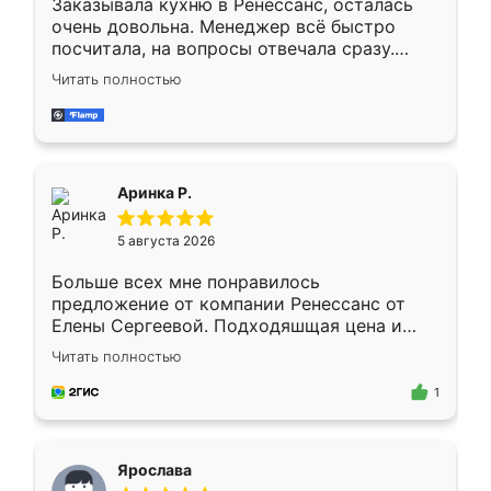
Заказывала кухню в Ренессанс, осталась
очень довольна. Менеджер всё быстро
посчитала, на вопросы отвечала сразу.
Замерщик приехал в субботу, подошёл к
Читать полностью
делу со всей ответственностью. Собрали
за день, ребята работали аккуратно, даже
пыли почти не было. Качество отличное,
ящики ходят плавно, ничего не скрипит.
Всё подошло как влитое.
Аринка Р.
5 августа 2026
Больше всех мне понравилось
предложение от компании Ренессанс от
Елены Сергеевой. Подходяшщая цена и
короткие сроки изготовления. Приехавший
Читать полностью
для замера сотрудник Владислав
предложил по моему эскизу самый
1
подходящий вариант шкафа. Немного его
видоизменил, получилось даже лучше, чем
я хотела.
Ярослава