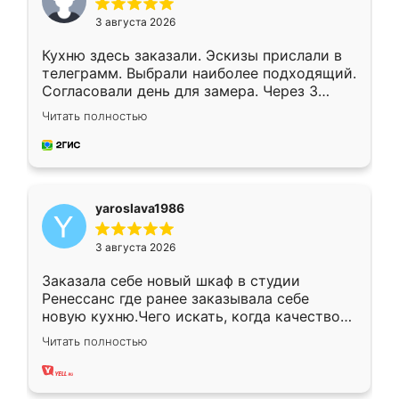
3 августа 2026
Кухню здесь заказали. Эскизы прислали в
телеграмм. Выбрали наиболее подходящий.
Согласовали день для замера. Через 3
недели кухня была уже готова. Остались
Читать полностью
довольны работой. Спасибо Ренессанс
мебель за качественную работу!
yaroslava1986
3 августа 2026
Заказала себе новый шкаф в студии
Ренессанс где ранее заказывала себе
новую кухню.Чего искать, когда качеством
вполне довольна. Служит кухня уже почти
Читать полностью
два года, нареканий нет.