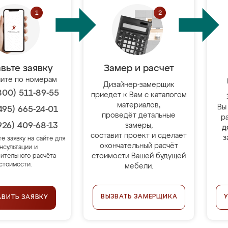
вьте заявку
Замер и расчет
ите по номерам
Дизайнер-замерщик
800) 511-89-55
приедет к Вам с каталогом
материалов,
Вы
495) 665-24-01
проведёт детальные
р
926) 409-68-13
замеры,
д
составит проект и сделает
з
те заявку на сайте для
окончательный расчёт
нсультации и
стоимости Вашей будущей
ительного расчёта
стоимости.
мебели.
ВЫЗВАТЬ ЗАМЕРЩИКА
АВИТЬ ЗАЯВКУ