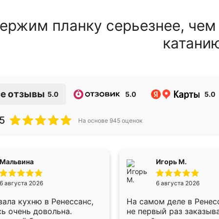
ержим планку серьезнее, чем
катани
е отзывы
5.0
5.0
5.0
5
На основе
945
оценок
Мальвина
Игорь М.
6 августа 2026
6 августа 2026
ала кухню в Ренессанс,
На самом деле в Ренес
ь очень довольна.
не первый раз заказыв