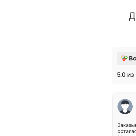
Д
Вс
5.0
из 
Заказыв
осталас