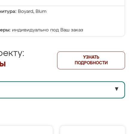
итура:
Boyard, Blum
еры:
индивидуально под Ваш заказ
екту:
УЗНАТЬ
лы
ПОДРОБНОСТИ
▼