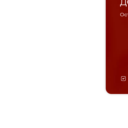
Д
Ост