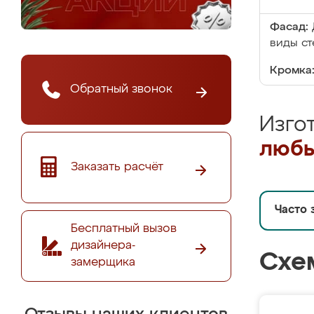
Фасад:
виды ст
Кромка
Обратный звонок
Изго
любы
Заказать расчёт
Часто 
Бесплатный вызов
дизайнера-
Схе
замерщика