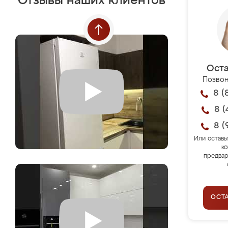
Отзывы наших клиентов
Оста
Позвон
8 (
8 (
8 (
Или оставь
ко
предвар
ОСТ