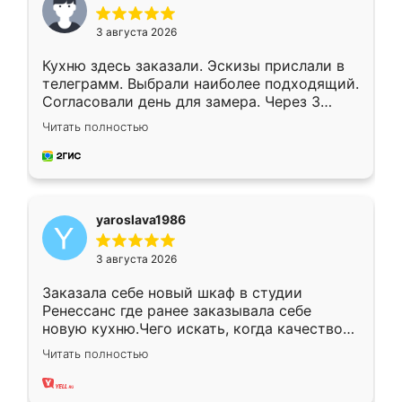
3 августа 2026
Кухню здесь заказали. Эскизы прислали в
телеграмм. Выбрали наиболее подходящий.
Согласовали день для замера. Через 3
недели кухня была уже готова. Остались
Читать полностью
довольны работой. Спасибо Ренессанс
мебель за качественную работу!
yaroslava1986
3 августа 2026
Заказала себе новый шкаф в студии
Ренессанс где ранее заказывала себе
новую кухню.Чего искать, когда качеством
вполне довольна. Служит кухня уже почти
Читать полностью
два года, нареканий нет.