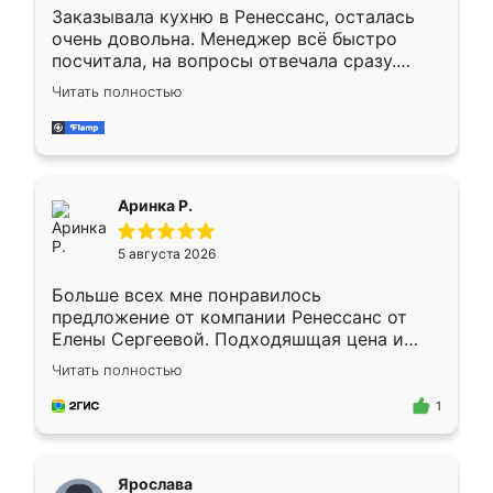
Заказывала кухню в Ренессанс, осталась
очень довольна. Менеджер всё быстро
посчитала, на вопросы отвечала сразу.
Замерщик приехал в субботу, подошёл к
Читать полностью
делу со всей ответственностью. Собрали
за день, ребята работали аккуратно, даже
пыли почти не было. Качество отличное,
ящики ходят плавно, ничего не скрипит.
Всё подошло как влитое.
Аринка Р.
5 августа 2026
Больше всех мне понравилось
предложение от компании Ренессанс от
Елены Сергеевой. Подходяшщая цена и
короткие сроки изготовления. Приехавший
Читать полностью
для замера сотрудник Владислав
предложил по моему эскизу самый
1
подходящий вариант шкафа. Немного его
видоизменил, получилось даже лучше, чем
я хотела.
Ярослава