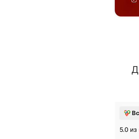
Д
Вс
5.0
из 