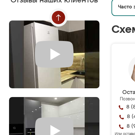
Отзывы наших клиентов
Часто 
Схе
Оста
Позвон
8 (
8 (
8 (
Или оставь