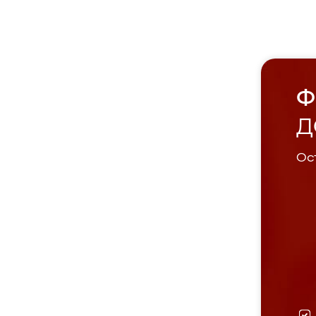
Ф
Д
Ост