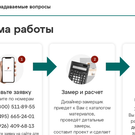
задаваемые вопросы
ма работы
вьте заявку
Замер и расчет
ите по номерам
Дизайнер-замерщик
800) 511-89-55
приедет к Вам с каталогом
материалов,
Вы
495) 665-24-01
проведёт детальные
р
926) 409-68-13
замеры,
д
составит проект и сделает
з
те заявку на сайте для