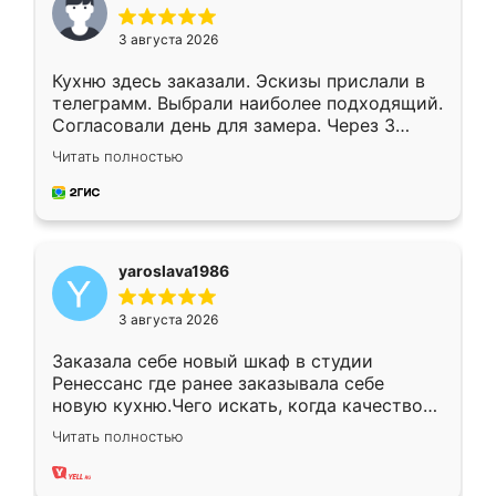
3 августа 2026
Кухню здесь заказали. Эскизы прислали в
телеграмм. Выбрали наиболее подходящий.
Согласовали день для замера. Через 3
недели кухня была уже готова. Остались
Читать полностью
довольны работой. Спасибо Ренессанс
мебель за качественную работу!
yaroslava1986
3 августа 2026
Заказала себе новый шкаф в студии
Ренессанс где ранее заказывала себе
новую кухню.Чего искать, когда качеством
вполне довольна. Служит кухня уже почти
Читать полностью
два года, нареканий нет.