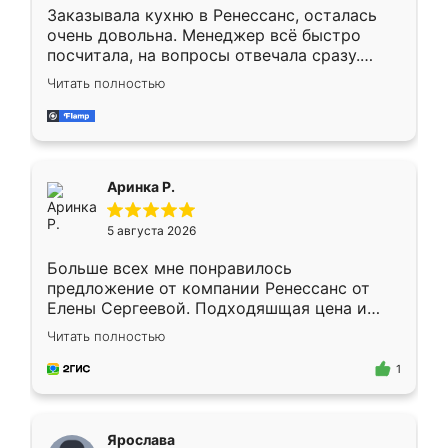
Заказывала кухню в Ренессанс, осталась
очень довольна. Менеджер всё быстро
посчитала, на вопросы отвечала сразу.
Замерщик приехал в субботу, подошёл к
Читать полностью
делу со всей ответственностью. Собрали
за день, ребята работали аккуратно, даже
пыли почти не было. Качество отличное,
ящики ходят плавно, ничего не скрипит.
Всё подошло как влитое.
Аринка Р.
5 августа 2026
Больше всех мне понравилось
предложение от компании Ренессанс от
Елены Сергеевой. Подходяшщая цена и
короткие сроки изготовления. Приехавший
Читать полностью
для замера сотрудник Владислав
предложил по моему эскизу самый
1
подходящий вариант шкафа. Немного его
видоизменил, получилось даже лучше, чем
я хотела.
Ярослава