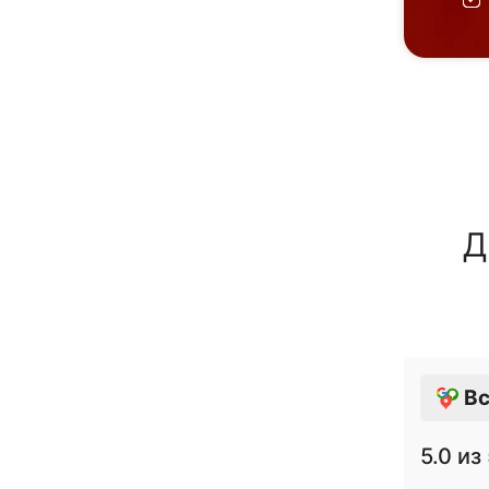
Д
Вс
5.0
из 