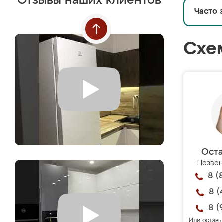
Отзывы наших клиентов
Часто 
Схе
Оста
Позвон
8 (
8 (
8 (
Или оставь