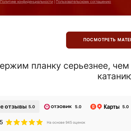
Политике конфиденциальности
|
Пользовательскому соглашению
ПОСМОТРЕТЬ МАТ
ержим планку серьезнее, чем
катани
е отзывы
5.0
5.0
5.0
5
На основе
945
оценок