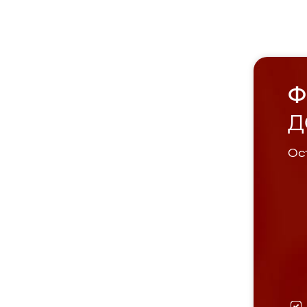
Ф
Д
Ост