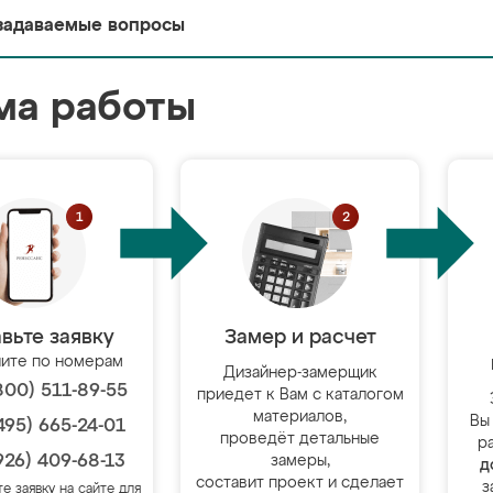
задаваемые вопросы
ма работы
вьте заявку
Замер и расчет
ите по номерам
Дизайнер-замерщик
800) 511-89-55
приедет к Вам с каталогом
материалов,
Вы
495) 665-24-01
проведёт детальные
р
926) 409-68-13
замеры,
д
составит проект и сделает
з
те заявку на сайте для