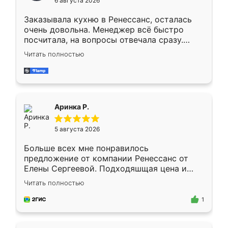
6 августа 2026
мебели буду заказывать только здесь.
Заказывала кухню в Ренессанс, осталась
очень довольна. Менеджер всё быстро
посчитала, на вопросы отвечала сразу.
Замерщик приехал в субботу, подошёл к
Читать полностью
делу со всей ответственностью. Собрали
за день, ребята работали аккуратно, даже
пыли почти не было. Качество отличное,
ящики ходят плавно, ничего не скрипит.
Всё подошло как влитое.
Аринка Р.
5 августа 2026
Больше всех мне понравилось
предложение от компании Ренессанс от
Елены Сергеевой. Подходяшщая цена и
короткие сроки изготовления. Приехавший
Читать полностью
для замера сотрудник Владислав
предложил по моему эскизу самый
1
подходящий вариант шкафа. Немного его
видоизменил, получилось даже лучше, чем