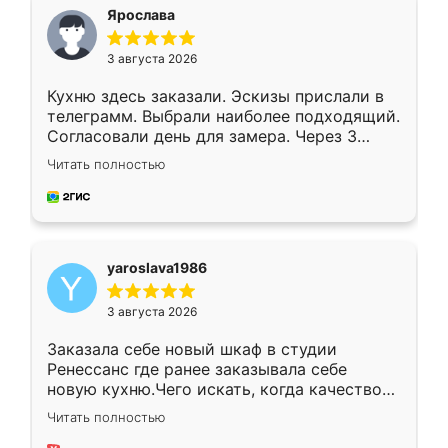
я хотела.
Ярослава
3 августа 2026
Кухню здесь заказали. Эскизы прислали в
телеграмм. Выбрали наиболее подходящий.
Согласовали день для замера. Через 3
недели кухня была уже готова. Остались
Читать полностью
довольны работой. Спасибо Ренессанс
мебель за качественную работу!
yaroslava1986
3 августа 2026
Заказала себе новый шкаф в студии
Ренессанс где ранее заказывала себе
новую кухню.Чего искать, когда качеством
вполне довольна. Служит кухня уже почти
Читать полностью
два года, нареканий нет.