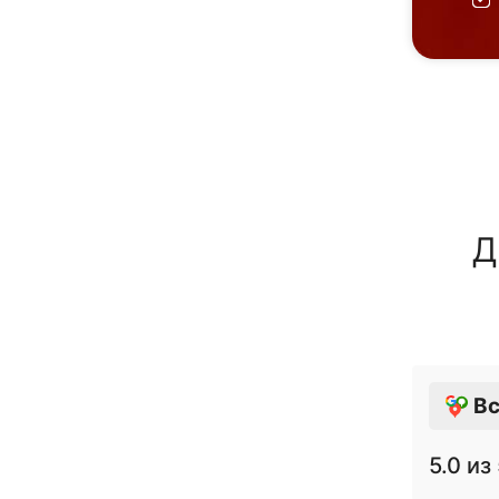
Д
Вс
5.0
из 