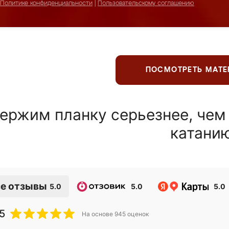
Политике конфиденциальности
|
Пользовательскому соглашению
ПОСМОТРЕТЬ МАТ
ержим планку серьезнее, чем
катани
е отзывы
5.0
5.0
5.0
5
На основе
945
оценок