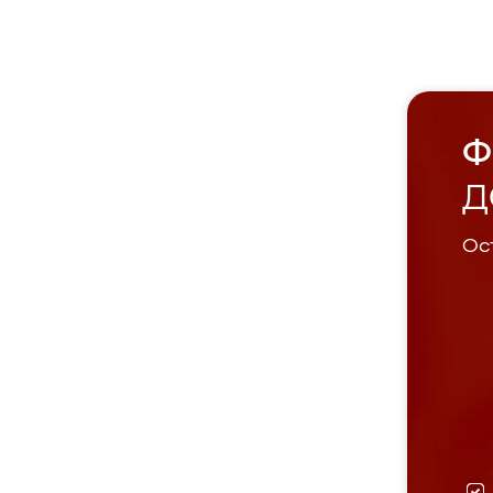
Ф
Д
Ост