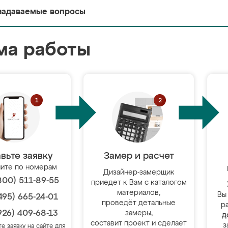
задаваемые вопросы
ма работы
вьте заявку
Замер и расчет
ите по номерам
Дизайнер-замерщик
800) 511-89-55
приедет к Вам с каталогом
материалов,
Вы
495) 665-24-01
проведёт детальные
р
926) 409-68-13
замеры,
д
составит проект и сделает
з
те заявку на сайте для