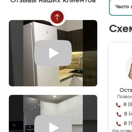
Отзывы наших клиентов
Часто 
Схе
Оста
Позвон
8 (
8 (
8 (
Или оставь