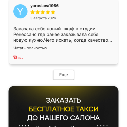
yaroslava1986
3 августа 2026
Заказала себе новый шкаф в студии
Ренессанс где ранее заказывала себе
новую кухню.Чего искать, когда качеством
вполне довольна. Служит кухня уже почти
Читать полностью
два года, нареканий нет.
Еще
ЗАКАЗАТЬ
БЕСПЛАТНОЕ ТАКСИ
ДО НАШЕГО САЛОНА