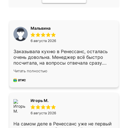
Мальвина
6 августа 2026
Заказывала кухню в Ренессанс, осталась
очень довольна. Менеджер всё быстро
посчитала, на вопросы отвечала сразу.
Замерщик приехал в субботу, подошёл к
Читать полностью
делу со всей ответственностью. Собрали
за день, ребята работали аккуратно, даже
пыли почти не было. Качество отличное,
ящики ходят плавно, ничего не скрипит.
Всё подошло как влитое.
Игорь М.
6 августа 2026
На самом деле в Ренессанс уже не первый