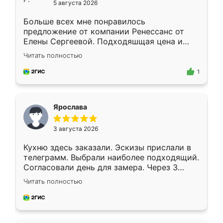
5 августа 2026
Больше всех мне понравилось
предложение от компании Ренессанс от
Елены Сергеевой. Подходяшщая цена и
короткие сроки изготовления. Приехавший
Читать полностью
для замера сотрудник Владислав
предложил по моему эскизу самый
1
подходящий вариант шкафа. Немного его
видоизменил, получилось даже лучше, чем
я хотела.
Ярослава
3 августа 2026
Кухню здесь заказали. Эскизы прислали в
телеграмм. Выбрали наиболее подходящий.
Согласовали день для замера. Через 3
недели кухня была уже готова. Остались
Читать полностью
довольны работой. Спасибо Ренессанс
мебель за качественную работу!