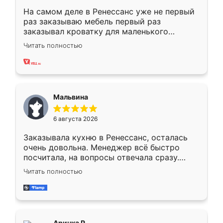
На самом деле в Ренессанс уже не первый
раз заказываю мебель первый раз
заказывал кроватку для маленького
ребёнка при его рождении ,во второй раз
Читать полностью
заказал шкаф-купе. По качеству очень
хорошее сборка достаточно быстрая,
также адекватные цены. До этого
сравнивал с разными конкурентами в этом
сегменте ,выбор у конкурентов куда
Мальвина
меньше, здесь же он более разнообразный.
Мне нравится ,если что-то потребуется из
6 августа 2026
мебели буду заказывать только здесь.
Заказывала кухню в Ренессанс, осталась
очень довольна. Менеджер всё быстро
посчитала, на вопросы отвечала сразу.
Замерщик приехал в субботу, подошёл к
Читать полностью
делу со всей ответственностью. Собрали
за день, ребята работали аккуратно, даже
пыли почти не было. Качество отличное,
ящики ходят плавно, ничего не скрипит.
Всё подошло как влитое.
Аринка Р.