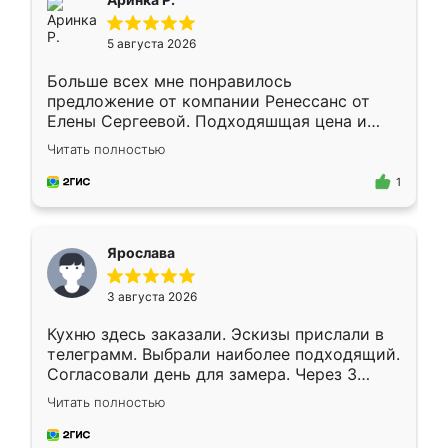
5 августа 2026
Больше всех мне понравилось
предложение от компании Ренессанс от
Елены Сергеевой. Подходяшщая цена и
короткие сроки изготовления. Приехавший
Читать полностью
для замера сотрудник Владислав
предложил по моему эскизу самый
1
подходящий вариант шкафа. Немного его
видоизменил, получилось даже лучше, чем
я хотела.
Ярослава
3 августа 2026
Кухню здесь заказали. Эскизы прислали в
телеграмм. Выбрали наиболее подходящий.
Согласовали день для замера. Через 3
недели кухня была уже готова. Остались
Читать полностью
довольны работой. Спасибо Ренессанс
мебель за качественную работу!