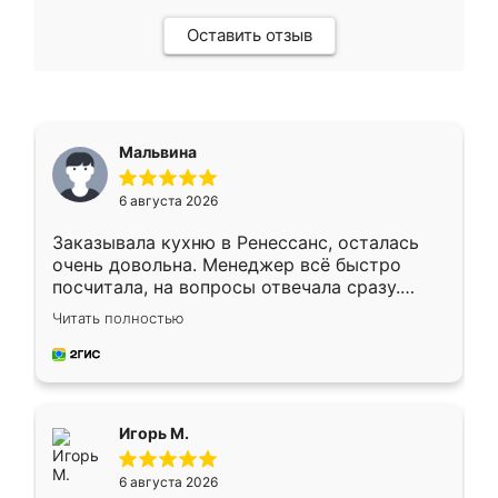
Оставить отзыв
Мальвина
6 августа 2026
Заказывала кухню в Ренессанс, осталась
очень довольна. Менеджер всё быстро
посчитала, на вопросы отвечала сразу.
Замерщик приехал в субботу, подошёл к
Читать полностью
делу со всей ответственностью. Собрали
за день, ребята работали аккуратно, даже
пыли почти не было. Качество отличное,
ящики ходят плавно, ничего не скрипит.
Всё подошло как влитое.
Игорь М.
6 августа 2026