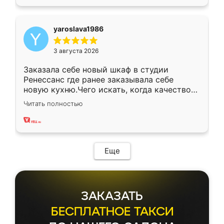
yaroslava1986
3 августа 2026
Заказала себе новый шкаф в студии
Ренессанс где ранее заказывала себе
новую кухню.Чего искать, когда качеством
вполне довольна. Служит кухня уже почти
Читать полностью
два года, нареканий нет.
Еще
ЗАКАЗАТЬ
БЕСПЛАТНОЕ ТАКСИ