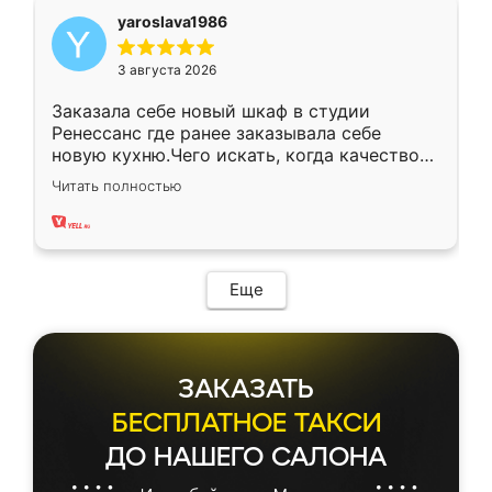
yaroslava1986
3 августа 2026
Заказала себе новый шкаф в студии
Ренессанс где ранее заказывала себе
новую кухню.Чего искать, когда качеством
вполне довольна. Служит кухня уже почти
Читать полностью
два года, нареканий нет.
Еще
ЗАКАЗАТЬ
БЕСПЛАТНОЕ ТАКСИ
ДО НАШЕГО САЛОНА