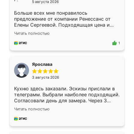
5 августа 2026
Больше всех мне понравилось
предложение от компании Ренессанс от
Елены Сергеевой. Подходяшщая цена и
короткие сроки изготовления. Приехавший
Читать полностью
для замера сотрудник Владислав
предложил по моему эскизу самый
1
подходящий вариант шкафа. Немного его
видоизменил, получилось даже лучше, чем
я хотела.
Ярослава
3 августа 2026
Кухню здесь заказали. Эскизы прислали в
телеграмм. Выбрали наиболее подходящий.
Согласовали день для замера. Через 3
недели кухня была уже готова. Остались
Читать полностью
довольны работой. Спасибо Ренессанс
мебель за качественную работу!