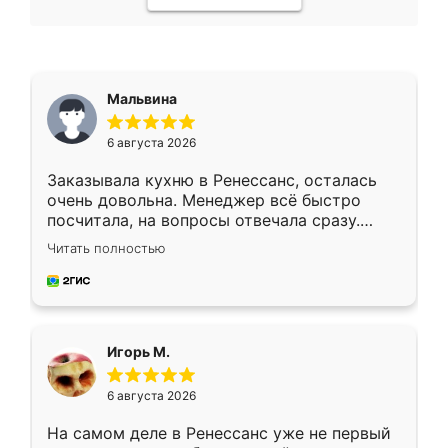
Мальвина
6 августа 2026
Заказывала кухню в Ренессанс, осталась
очень довольна. Менеджер всё быстро
посчитала, на вопросы отвечала сразу.
Замерщик приехал в субботу, подошёл к
Читать полностью
делу со всей ответственностью. Собрали
за день, ребята работали аккуратно, даже
пыли почти не было. Качество отличное,
ящики ходят плавно, ничего не скрипит.
Всё подошло как влитое.
Игорь М.
6 августа 2026
На самом деле в Ренессанс уже не первый