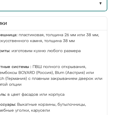
▼
ики
лешница:
пластиковая, толщина 26 мм или 38 мм;
скусственного камня, толщина 38 мм
риты:
изготовим кухню любого размера
тные системы :
ПВШ полного открывания,
ембоксы BOYARD (Россия), Blum (Австрия) или
ich (Германия) с плавным закрыванием дверок или
этой опции
ль:
в цвет фасадов или корпуса
ссуары:
Выкатные корзины, бутылочницы,
ебные уголки, карусели