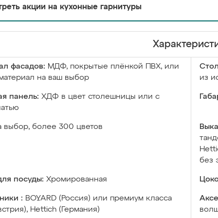
реть акции на кухонные гарнитуры
Характерист
ал фасадов:
МДФ, покрытые плёнкой ПВХ, или
Сто
материал на ваш выбор
из и
я панель:
ХДФ в цвет столешницы или с
Габа
чатью
а выбор, более 300 цветов
Выка
танд
Hett
без 
ля посуды:
Хромированная
Цоко
ники :
BOYARD (Россия) или премиум класса
Аксе
встрия), Hettich (Германия)
волш