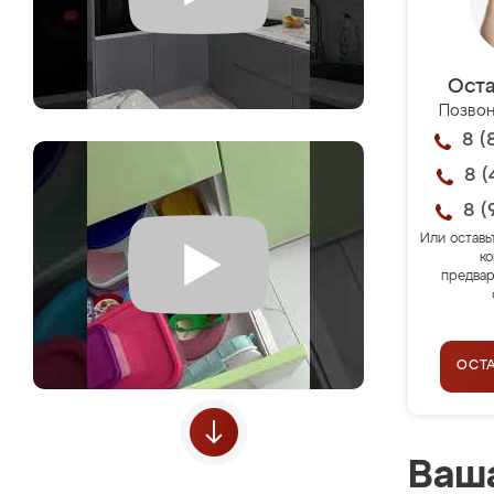
Оста
Позвон
8 (
8 (
8 (
Или оставь
ко
предвар
ОСТ
Ваша