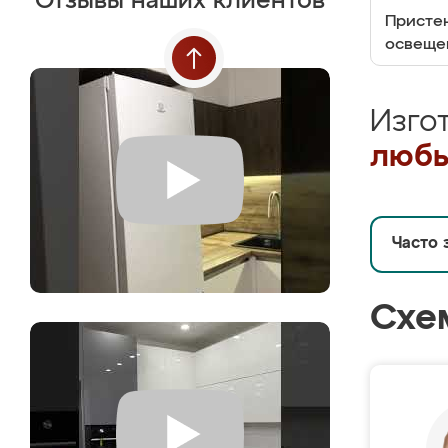
Отзывы наших клиентов
Пристен
освеще
Изго
любы
Часто 
Схе