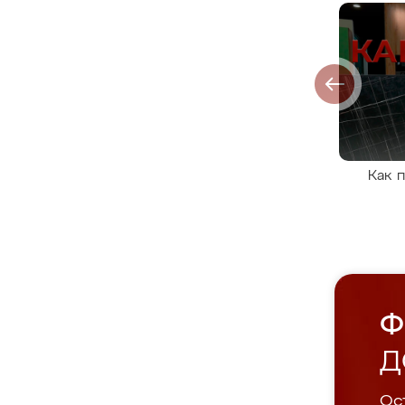
Как 
Ф
Д
Ост