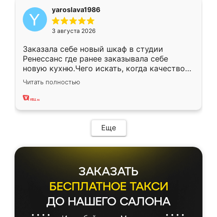
yaroslava1986
3 августа 2026
Заказала себе новый шкаф в студии
Ренессанс где ранее заказывала себе
новую кухню.Чего искать, когда качеством
вполне довольна. Служит кухня уже почти
Читать полностью
два года, нареканий нет.
Еще
ЗАКАЗАТЬ
БЕСПЛАТНОЕ ТАКСИ
ДО НАШЕГО САЛОНА