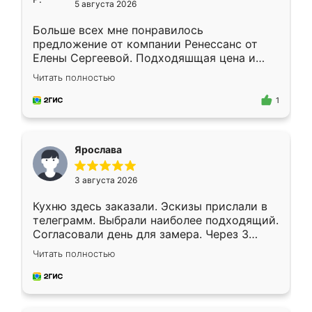
5 августа 2026
Больше всех мне понравилось
предложение от компании Ренессанс от
Елены Сергеевой. Подходяшщая цена и
короткие сроки изготовления. Приехавший
Читать полностью
для замера сотрудник Владислав
предложил по моему эскизу самый
1
подходящий вариант шкафа. Немного его
видоизменил, получилось даже лучше, чем
я хотела.
Ярослава
3 августа 2026
Кухню здесь заказали. Эскизы прислали в
телеграмм. Выбрали наиболее подходящий.
Согласовали день для замера. Через 3
недели кухня была уже готова. Остались
Читать полностью
довольны работой. Спасибо Ренессанс
мебель за качественную работу!