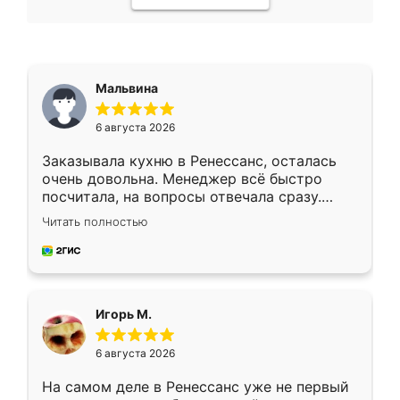
Мальвина
6 августа 2026
Заказывала кухню в Ренессанс, осталась
очень довольна. Менеджер всё быстро
посчитала, на вопросы отвечала сразу.
Замерщик приехал в субботу, подошёл к
Читать полностью
делу со всей ответственностью. Собрали
за день, ребята работали аккуратно, даже
пыли почти не было. Качество отличное,
ящики ходят плавно, ничего не скрипит.
Всё подошло как влитое.
Игорь М.
6 августа 2026
На самом деле в Ренессанс уже не первый