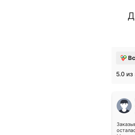
Д
Вс
5.0
из 
Заказыв
осталас