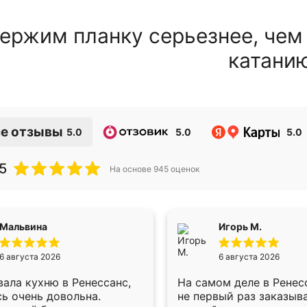
ержим планку серьезнее, чем
катани
е отзывы
5.0
5.0
5.0
5
На основе
945
оценок
Мальвина
Игорь М.
6 августа 2026
6 августа 2026
ала кухню в Ренессанс,
На самом деле в Ренес
ь очень довольна.
не первый раз заказыв