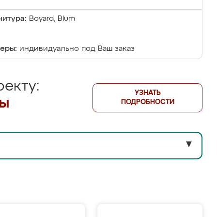
итура:
Boyard, Blum
еры:
индивидуально под Ваш заказ
екту:
УЗНАТЬ
лы
ПОДРОБНОСТИ
▼