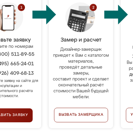
вьте заявку
Замер и расчет
ите по номерам
Дизайнер-замерщик
800) 511-89-55
приедет к Вам с каталогом
материалов,
Вы
495) 665-24-01
проведёт детальные
р
926) 409-68-13
замеры,
д
составит проект и сделает
з
те заявку на сайте для
окончательный расчёт
нсультации и
стоимости Вашей будущей
ительного расчёта
стоимости.
мебели.
ВЫЗВАТЬ ЗАМЕРЩИКА
АВИТЬ ЗАЯВКУ