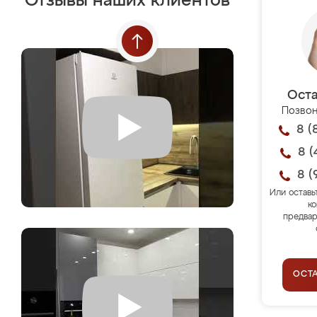
Отзывы наших клиентов
Оста
Позвон
8 (
8 (
8 (
Или оставь
ко
предвар
ОСТ