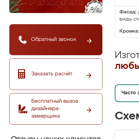
Фасад:
виды ст
Кромка
Обратный звонок
Изго
любы
Заказать расчёт
Часто 
Бесплатный вызов
дизайнера-
Схе
замерщика