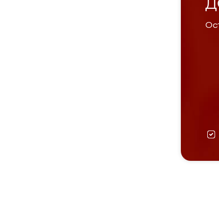
Д
Ост