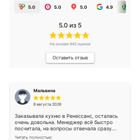
5.0
5.0
5.0
4.9
5.0
5.0
из 5
На основе
945
оценок
Оставить отзыв
Мальвина
6 августа 2026
Заказывала кухню в Ренессанс, осталась
очень довольна. Менеджер всё быстро
посчитала, на вопросы отвечала сразу.
Замерщик приехал в субботу, подошёл к
Читать полностью