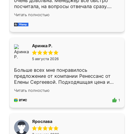
очень довольна. Менеджер всё быстро
посчитала, на вопросы отвечала сразу.
Замерщик приехал в субботу, подошёл к
Читать полностью
делу со всей ответственностью. Собрали
за день, ребята работали аккуратно, даже
пыли почти не было. Качество отличное,
ящики ходят плавно, ничего не скрипит.
Всё подошло как влитое.
Аринка Р.
5 августа 2026
Больше всех мне понравилось
предложение от компании Ренессанс от
Елены Сергеевой. Подходяшщая цена и
короткие сроки изготовления. Приехавший
Читать полностью
для замера сотрудник Владислав
предложил по моему эскизу самый
1
подходящий вариант шкафа. Немного его
видоизменил, получилось даже лучше, чем
я хотела.
Ярослава