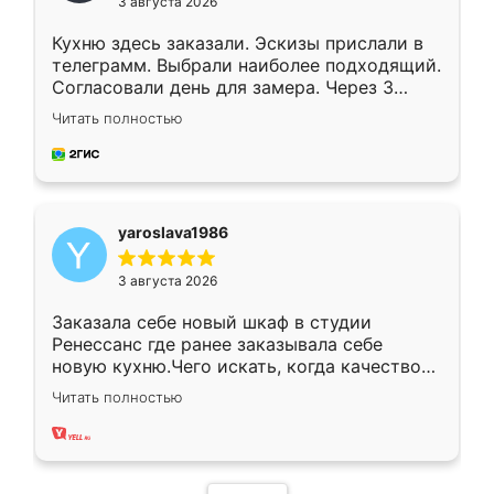
3 августа 2026
Кухню здесь заказали. Эскизы прислали в
телеграмм. Выбрали наиболее подходящий.
Согласовали день для замера. Через 3
недели кухня была уже готова. Остались
Читать полностью
довольны работой. Спасибо Ренессанс
мебель за качественную работу!
yaroslava1986
3 августа 2026
Заказала себе новый шкаф в студии
Ренессанс где ранее заказывала себе
новую кухню.Чего искать, когда качеством
вполне довольна. Служит кухня уже почти
Читать полностью
два года, нареканий нет.