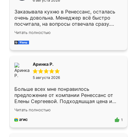
6 августа 2026
мебели буду заказывать только здесь.
Заказывала кухню в Ренессанс, осталась
очень довольна. Менеджер всё быстро
посчитала, на вопросы отвечала сразу.
Замерщик приехал в субботу, подошёл к
Читать полностью
делу со всей ответственностью. Собрали
за день, ребята работали аккуратно, даже
пыли почти не было. Качество отличное,
ящики ходят плавно, ничего не скрипит.
Всё подошло как влитое.
Аринка Р.
5 августа 2026
Больше всех мне понравилось
предложение от компании Ренессанс от
Елены Сергеевой. Подходяшщая цена и
короткие сроки изготовления. Приехавший
Читать полностью
для замера сотрудник Владислав
предложил по моему эскизу самый
1
подходящий вариант шкафа. Немного его
видоизменил, получилось даже лучше, чем