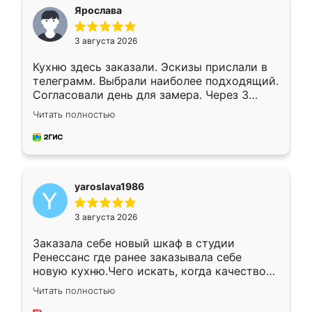
я хотела.
Ярослава
3 августа 2026
Кухню здесь заказали. Эскизы прислали в
телеграмм. Выбрали наиболее подходящий.
Согласовали день для замера. Через 3
недели кухня была уже готова. Остались
Читать полностью
довольны работой. Спасибо Ренессанс
мебель за качественную работу!
yaroslava1986
3 августа 2026
Заказала себе новый шкаф в студии
Ренессанс где ранее заказывала себе
новую кухню.Чего искать, когда качеством
вполне довольна. Служит кухня уже почти
Читать полностью
два года, нареканий нет.