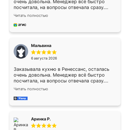
очень довольна. Менеджер всё быстро
посчитала, на вопросы отвечала сразу.
Замерщик приехал в субботу, подошёл к
Читать полностью
делу со всей ответственностью. Собрали
за день, ребята работали аккуратно, даже
пыли почти не было. Качество отличное,
ящики ходят плавно, ничего не скрипит.
Всё подошло как влитое.
Мальвина
6 августа 2026
Заказывала кухню в Ренессанс, осталась
очень довольна. Менеджер всё быстро
посчитала, на вопросы отвечала сразу.
Замерщик приехал в субботу, подошёл к
Читать полностью
делу со всей ответственностью. Собрали
за день, ребята работали аккуратно, даже
пыли почти не было. Качество отличное,
ящики ходят плавно, ничего не скрипит.
Всё подошло как влитое.
Аринка Р.