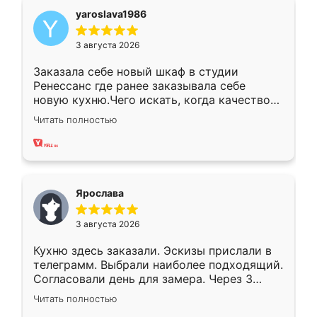
yaroslava1986
3 августа 2026
Заказала себе новый шкаф в студии
Ренессанс где ранее заказывала себе
новую кухню.Чего искать, когда качеством
вполне довольна. Служит кухня уже почти
Читать полностью
два года, нареканий нет.
Ярослава
3 августа 2026
Кухню здесь заказали. Эскизы прислали в
телеграмм. Выбрали наиболее подходящий.
Согласовали день для замера. Через 3
недели кухня была уже готова. Остались
Читать полностью
довольны работой. Спасибо Ренессанс