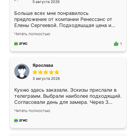
5 августа 2026
Больше всех мне понравилось
предложение от компании Ренессанс от
Елены Сергеевой. Подходяшщая цена и
короткие сроки изготовления. Приехавший
Читать полностью
для замера сотрудник Владислав
предложил по моему эскизу самый
1
подходящий вариант шкафа. Немного его
видоизменил, получилось даже лучше, чем
я хотела.
Ярослава
3 августа 2026
Кухню здесь заказали. Эскизы прислали в
телеграмм. Выбрали наиболее подходящий.
Согласовали день для замера. Через 3
недели кухня была уже готова. Остались
Читать полностью
довольны работой. Спасибо Ренессанс
мебель за качественную работу!