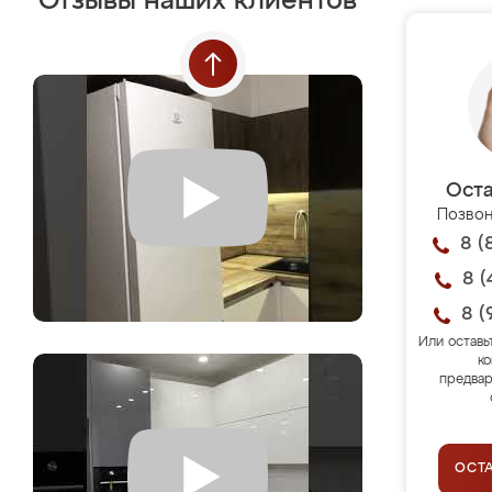
Отзывы наших клиентов
Оста
Позвон
8 (
8 (
8 (
Или оставь
ко
предвар
ОСТ