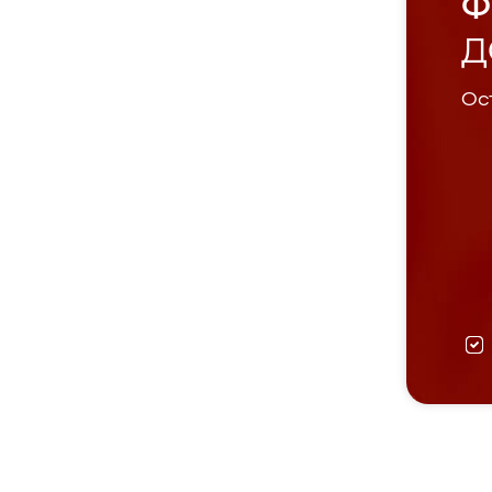
Ф
Д
Ост