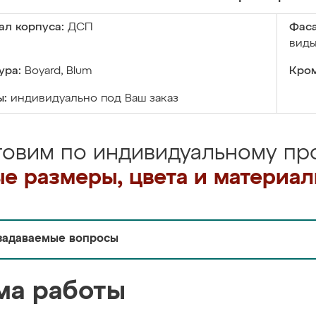
ал корпуса:
ДСП
Фаса
виды
ура:
Boyard, Blum
Кром
ы:
индивидуально под Ваш заказ
товим по индивидуальному про
е размеры, цвета и материа
задаваемые вопросы
ма работы