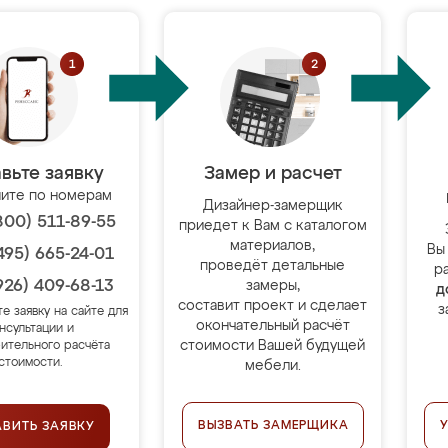
вьте заявку
Замер и расчет
ите по номерам
Дизайнер-замерщик
800) 511-89-55
приедет к Вам с каталогом
материалов,
Вы
495) 665-24-01
проведёт детальные
р
926) 409-68-13
замеры,
д
составит проект и сделает
з
те заявку на сайте для
окончательный расчёт
нсультации и
стоимости Вашей будущей
ительного расчёта
стоимости.
мебели.
ВЫЗВАТЬ ЗАМЕРЩИКА
АВИТЬ ЗАЯВКУ