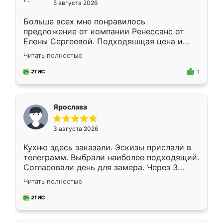
5 августа 2026
Больше всех мне понравилось
предложение от компании Ренессанс от
Елены Сергеевой. Подходяшщая цена и
короткие сроки изготовления. Приехавший
Читать полностью
для замера сотрудник Владислав
предложил по моему эскизу самый
1
подходящий вариант шкафа. Немного его
видоизменил, получилось даже лучше, чем
я хотела.
Ярослава
3 августа 2026
Кухню здесь заказали. Эскизы прислали в
телеграмм. Выбрали наиболее подходящий.
Согласовали день для замера. Через 3
недели кухня была уже готова. Остались
Читать полностью
довольны работой. Спасибо Ренессанс
мебель за качественную работу!