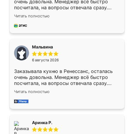
очень довольна. Менеджер всё быстро
посчитала, на вопросы отвечала сразу.
Замерщик приехал в субботу, подошёл к
Читать полностью
делу со всей ответственностью. Собрали
за день, ребята работали аккуратно, даже
пыли почти не было. Качество отличное,
ящики ходят плавно, ничего не скрипит.
Всё подошло как влитое.
Мальвина
6 августа 2026
Заказывала кухню в Ренессанс, осталась
очень довольна. Менеджер всё быстро
посчитала, на вопросы отвечала сразу.
Замерщик приехал в субботу, подошёл к
Читать полностью
делу со всей ответственностью. Собрали
за день, ребята работали аккуратно, даже
пыли почти не было. Качество отличное,
ящики ходят плавно, ничего не скрипит.
Всё подошло как влитое.
Аринка Р.