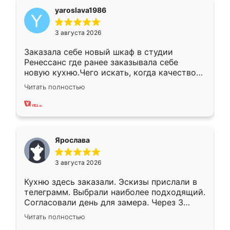
yaroslava1986
3 августа 2026
Заказала себе новый шкаф в студии
Ренессанс где ранее заказывала себе
новую кухню.Чего искать, когда качеством
вполне довольна. Служит кухня уже почти
Читать полностью
два года, нареканий нет.
Ярослава
3 августа 2026
Кухню здесь заказали. Эскизы прислали в
телеграмм. Выбрали наиболее подходящий.
Согласовали день для замера. Через 3
недели кухня была уже готова. Остались
Читать полностью
довольны работой. Спасибо Ренессанс