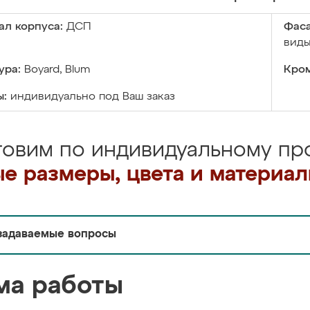
ал корпуса:
ДСП
Фаса
виды
ура:
Boyard, Blum
Кром
ы:
индивидуально под Ваш заказ
товим по индивидуальному про
е размеры, цвета и материа
задаваемые вопросы
ма работы