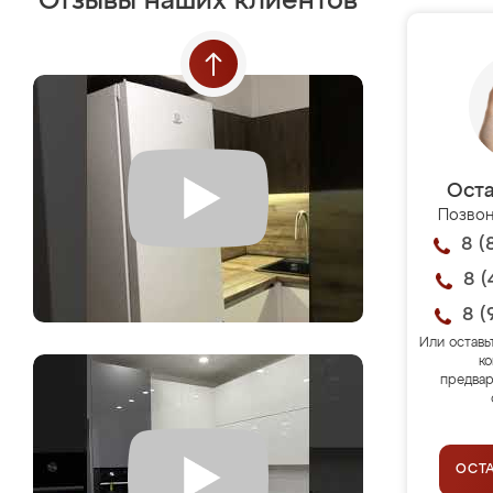
Отзывы наших клиентов
Оста
Позвон
8 (
8 (
8 (
Или оставь
ко
предвар
ОСТ