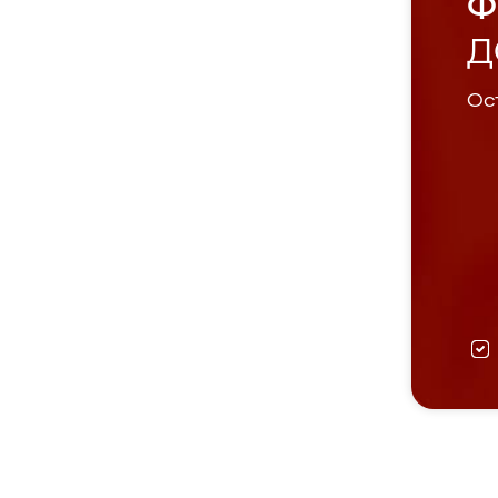
Ф
Д
Ост