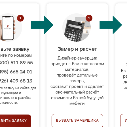
вьте заявку
Замер и расчет
ите по номерам
Дизайнер-замерщик
800) 511-89-55
приедет к Вам с каталогом
материалов,
Вы
495) 665-24-01
проведёт детальные
р
926) 409-68-13
замеры,
д
составит проект и сделает
з
те заявку на сайте для
окончательный расчёт
нсультации и
стоимости Вашей будущей
ительного расчёта
стоимости.
мебели.
ВЫЗВАТЬ ЗАМЕРЩИКА
АВИТЬ ЗАЯВКУ