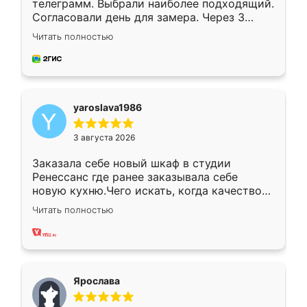
телеграмм. Выбрали наиболее подходящий.
Согласовали день для замера. Через 3
недели кухня была уже готова. Остались
Читать полностью
довольны работой. Спасибо Ренессанс
мебель за качественную работу!
yaroslava1986
3 августа 2026
Заказала себе новый шкаф в студии
Ренессанс где ранее заказывала себе
новую кухню.Чего искать, когда качеством
вполне довольна. Служит кухня уже почти
Читать полностью
два года, нареканий нет.
Ярослава