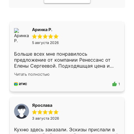
Аринка Р.
5 августа 2026
Больше всех мне понравилось
предложение от компании Ренессанс от
Елены Сергеевой. Подходяшщая цена и
короткие сроки изготовления. Приехавший
Читать полностью
для замера сотрудник Владислав
предложил по моему эскизу самый
1
подходящий вариант шкафа. Немного его
видоизменил, получилось даже лучше, чем
я хотела.
Ярослава
3 августа 2026
Кухню здесь заказали. Эскизы прислали в