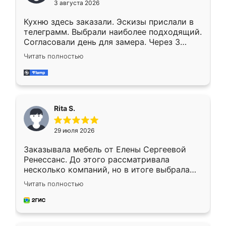
3 августа 2026
Кухню здесь заказали. Эскизы прислали в
телеграмм. Выбрали наиболее подходящий.
Согласовали день для замера. Через 3
недели кухня была уже готова. Остались
Читать полностью
довольны работой. Спасибо Ренессанс
мебель за качественную работу!
Rita S.
29 июля 2026
Заказывала мебель от Елены Сергеевой
Ренессанс. До этого рассматривала
несколько компаний, но в итоге выбрала
эту. Сначала обговорили условия, потом
Читать полностью
приехал замерщик, всё спокойно объяснил
и снял размеры. Изготовили в срок, с
доставкой тоже никаких проблем не
возникло. Сборку выполнили аккуратно,