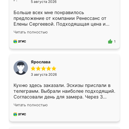
5 августа 2026
Больше всех мне понравилось
предложение от компании Ренессанс от
Елены Сергеевой. Подходяшщая цена и
короткие сроки изготовления. Приехавший
Читать полностью
для замера сотрудник Владислав
предложил по моему эскизу самый
1
подходящий вариант шкафа. Немного его
видоизменил, получилось даже лучше, чем
я хотела.
Ярослава
3 августа 2026
Кухню здесь заказали. Эскизы прислали в
телеграмм. Выбрали наиболее подходящий.
Согласовали день для замера. Через 3
недели кухня была уже готова. Остались
Читать полностью
довольны работой. Спасибо Ренессанс
мебель за качественную работу!