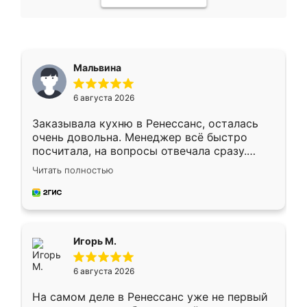
Мальвина
6 августа 2026
Заказывала кухню в Ренессанс, осталась
очень довольна. Менеджер всё быстро
посчитала, на вопросы отвечала сразу.
Замерщик приехал в субботу, подошёл к
Читать полностью
делу со всей ответственностью. Собрали
за день, ребята работали аккуратно, даже
пыли почти не было. Качество отличное,
ящики ходят плавно, ничего не скрипит.
Всё подошло как влитое.
Игорь М.
6 августа 2026
На самом деле в Ренессанс уже не первый