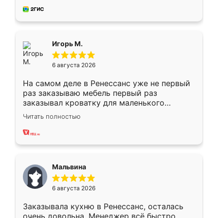
за день, ребята работали аккуратно, даже
пыли почти не было. Качество отличное,
ящики ходят плавно, ничего не скрипит.
Всё подошло как влитое.
Игорь М.
6 августа 2026
На самом деле в Ренессанс уже не первый
раз заказываю мебель первый раз
заказывал кроватку для маленького
ребёнка при его рождении ,во второй раз
Читать полностью
заказал шкаф-купе. По качеству очень
хорошее сборка достаточно быстрая,
также адекватные цены. До этого
сравнивал с разными конкурентами в этом
сегменте ,выбор у конкурентов куда
Мальвина
меньше, здесь же он более разнообразный.
Мне нравится ,если что-то потребуется из
6 августа 2026
мебели буду заказывать только здесь.
Заказывала кухню в Ренессанс, осталась
очень довольна. Менеджер всё быстро