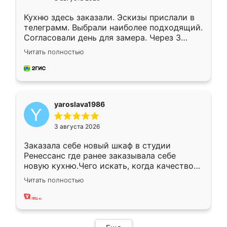
Кухню здесь заказали. Эскизы прислали в
телеграмм. Выбрали наиболее подходящий.
Согласовали день для замера. Через 3
недели кухня была уже готова. Остались
Читать полностью
довольны работой. Спасибо Ренессанс
мебель за качественную работу!
yaroslava1986
3 августа 2026
Заказала себе новый шкаф в студии
Ренессанс где ранее заказывала себе
новую кухню.Чего искать, когда качеством
вполне довольна. Служит кухня уже почти
Читать полностью
два года, нареканий нет.