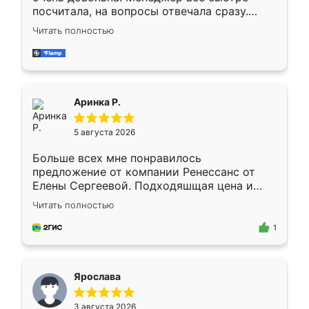
посчитала, на вопросы отвечала сразу.
Замерщик приехал в субботу, подошёл к
Читать полностью
делу со всей ответственностью. Собрали
за день, ребята работали аккуратно, даже
пыли почти не было. Качество отличное,
ящики ходят плавно, ничего не скрипит.
Всё подошло как влитое.
Аринка Р.
5 августа 2026
Больше всех мне понравилось
предложение от компании Ренессанс от
Елены Сергеевой. Подходяшщая цена и
короткие сроки изготовления. Приехавший
Читать полностью
для замера сотрудник Владислав
предложил по моему эскизу самый
1
подходящий вариант шкафа. Немного его
видоизменил, получилось даже лучше, чем
я хотела.
Ярослава
3 августа 2026