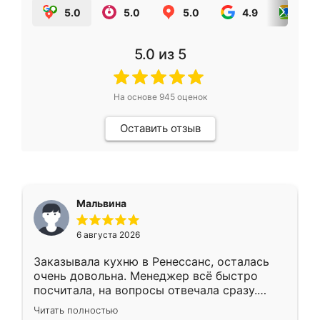
5.0
5.0
5.0
4.9
5.0
5.0
из 5
На основе
945
оценок
Оставить отзыв
Мальвина
6 августа 2026
Заказывала кухню в Ренессанс, осталась
очень довольна. Менеджер всё быстро
посчитала, на вопросы отвечала сразу.
Замерщик приехал в субботу, подошёл к
Читать полностью
делу со всей ответственностью. Собрали