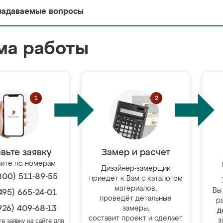
задаваемые вопросы
ма работы
вьте заявку
Замер и расчет
ите по номерам
Дизайнер-замерщик
800) 511-89-55
приедет к Вам с каталогом
материалов,
Вы
495) 665-24-01
проведёт детальные
р
926) 409-68-13
замеры,
д
составит проект и сделает
з
те заявку на сайте для