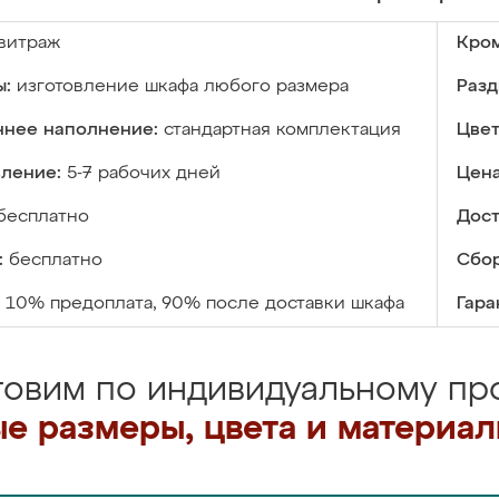
витраж
Кром
ы:
изготовление шкафа любого размера
Разд
ннее наполнение:
стандартная комплектация
Цвет
вление:
5-7 рабочих дней
Цена
бесплатно
Дост
:
бесплатно
Сбор
10% предоплата, 90% после доставки шкафа
Гара
товим по индивидуальному про
е размеры, цвета и материа