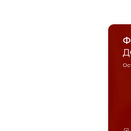
Ф
Д
Ост