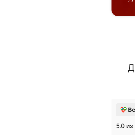
Д
Вс
5.0
из 