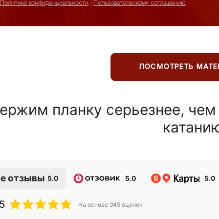
Политике конфиденциальности
|
Пользовательскому соглашению
ПОСМОТРЕТЬ МАТ
ержим планку серьезнее, чем
катани
е отзывы
5.0
5.0
5.0
5
На основе
945
оценок