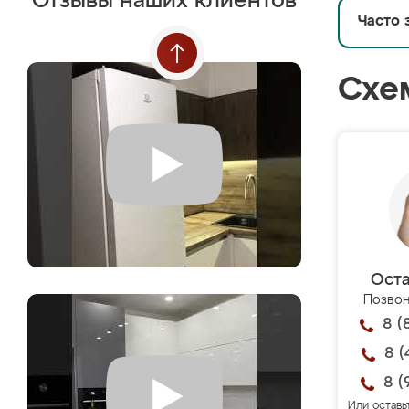
Отзывы наших клиентов
Часто 
Схе
Оста
Позвон
8 (
8 (
8 (
Или оставь