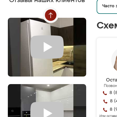
Отзывы наших клиентов
Часто 
Схе
Оста
Позвон
8 (
8 (
8 (
Или оставь