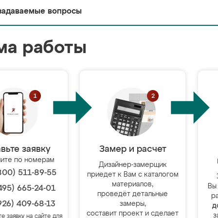
задаваемые вопросы
ма работы
вьте заявку
Замер и расчет
ите по номерам
Дизайнер-замерщик
800) 511-89-55
приедет к Вам с каталогом
материалов,
Вы
495) 665-24-01
проведёт детальные
р
926) 409-68-13
замеры,
д
составит проект и сделает
з
те заявку на сайте для