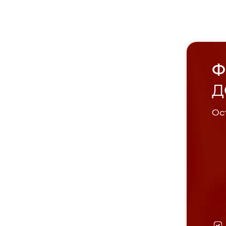
Ф
Д
Ост