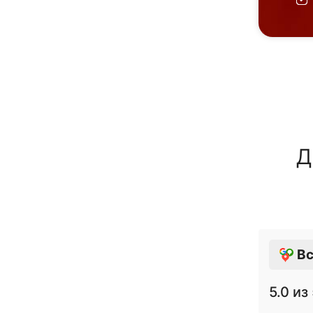
Д
Вс
5.0
из 