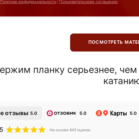
Политике конфиденциальности
|
Пользовательскому соглашению
ПОСМОТРЕТЬ МАТ
ержим планку серьезнее, чем
катани
е отзывы
5.0
5.0
5.0
5
На основе
945
оценок