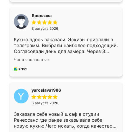
подходящий вариант шкафа. Немного его
видоизменил, получилось даже лучше, чем
я хотела.
Ярослава
3 августа 2026
Кухню здесь заказали. Эскизы прислали в
телеграмм. Выбрали наиболее подходящий.
Согласовали день для замера. Через 3
недели кухня была уже готова. Остались
Читать полностью
довольны работой. Спасибо Ренессанс
мебель за качественную работу!
yaroslava1986
3 августа 2026
Заказала себе новый шкаф в студии
Ренессанс где ранее заказывала себе
новую кухню.Чего искать, когда качеством
вполне довольна. Служит кухня уже почти