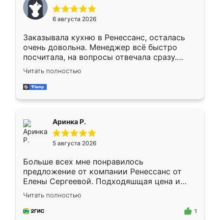
меньше, здесь же он более разнообразный.
Мне нравится ,если что-то потребуется из
6 августа 2026
мебели буду заказывать только здесь.
Заказывала кухню в Ренессанс, осталась
очень довольна. Менеджер всё быстро
посчитала, на вопросы отвечала сразу.
Замерщик приехал в субботу, подошёл к
Читать полностью
делу со всей ответственностью. Собрали
за день, ребята работали аккуратно, даже
пыли почти не было. Качество отличное,
ящики ходят плавно, ничего не скрипит.
Всё подошло как влитое.
Аринка Р.
5 августа 2026
Больше всех мне понравилось
предложение от компании Ренессанс от
Елены Сергеевой. Подходяшщая цена и
короткие сроки изготовления. Приехавший
Читать полностью
для замера сотрудник Владислав
предложил по моему эскизу самый
1