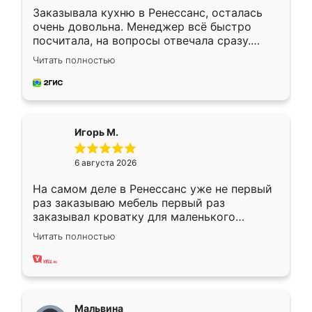
Заказывала кухню в Ренессанс, осталась
очень довольна. Менеджер всё быстро
посчитала, на вопросы отвечала сразу.
Замерщик приехал в субботу, подошёл к
Читать полностью
делу со всей ответственностью. Собрали
за день, ребята работали аккуратно, даже
пыли почти не было. Качество отличное,
ящики ходят плавно, ничего не скрипит.
Всё подошло как влитое.
Игорь М.
6 августа 2026
На самом деле в Ренессанс уже не первый
раз заказываю мебель первый раз
заказывал кроватку для маленького
ребёнка при его рождении ,во второй раз
Читать полностью
заказал шкаф-купе. По качеству очень
хорошее сборка достаточно быстрая,
также адекватные цены. До этого
сравнивал с разными конкурентами в этом
сегменте ,выбор у конкурентов куда
Мальвина