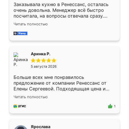
Заказывала кухню в Ренессанс, осталась
очень довольна. Менеджер всё быстро
посчитала, на вопросы отвечала сразу.
Замерщик приехал в субботу, подошёл к
Читать полностью
делу со всей ответственностью. Собрали
за день, ребята работали аккуратно, даже
пыли почти не было. Качество отличное,
ящики ходят плавно, ничего не скрипит.
Всё подошло как влитое.
Аринка Р.
5 августа 2026
Больше всех мне понравилось
предложение от компании Ренессанс от
Елены Сергеевой. Подходяшщая цена и
короткие сроки изготовления. Приехавший
Читать полностью
для замера сотрудник Владислав
предложил по моему эскизу самый
1
подходящий вариант шкафа. Немного его
видоизменил, получилось даже лучше, чем
я хотела.
Ярослава