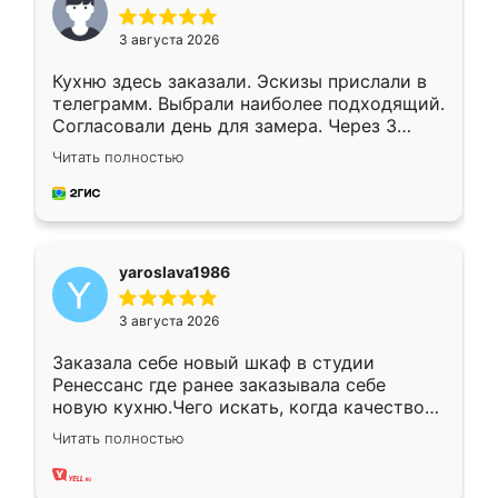
3 августа 2026
Кухню здесь заказали. Эскизы прислали в
телеграмм. Выбрали наиболее подходящий.
Согласовали день для замера. Через 3
недели кухня была уже готова. Остались
Читать полностью
довольны работой. Спасибо Ренессанс
мебель за качественную работу!
yaroslava1986
3 августа 2026
Заказала себе новый шкаф в студии
Ренессанс где ранее заказывала себе
новую кухню.Чего искать, когда качеством
вполне довольна. Служит кухня уже почти
Читать полностью
два года, нареканий нет.