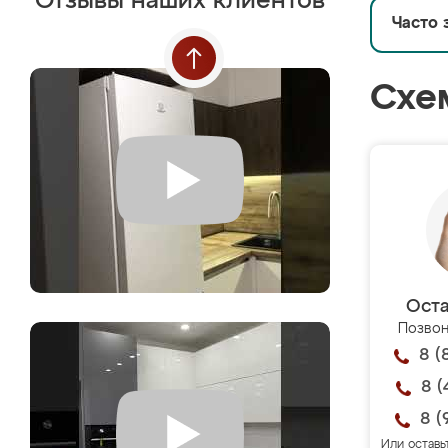
Отзывы наших клиентов
Часто 
Схе
Оста
Позвон
8 (
8 (
8 (
Или оставь