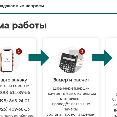
задаваемые вопросы
ма работы
вьте заявку
Замер и расчет
ите по номерам
Дизайнер-замерщик
800) 511-89-55
приедет к Вам с каталогом
материалов,
Вы
495) 665-24-01
проведёт детальные
р
926) 409-68-13
замеры,
д
составит проект и сделает
з
те заявку на сайте для