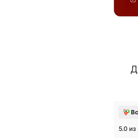
Д
Вс
5.0
из 