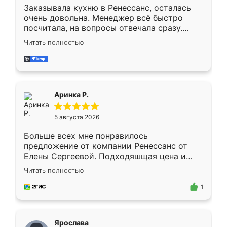
Заказывала кухню в Ренессанс, осталась
очень довольна. Менеджер всё быстро
посчитала, на вопросы отвечала сразу.
Замерщик приехал в субботу, подошёл к
Читать полностью
делу со всей ответственностью. Собрали
за день, ребята работали аккуратно, даже
пыли почти не было. Качество отличное,
ящики ходят плавно, ничего не скрипит.
Всё подошло как влитое.
Аринка Р.
5 августа 2026
Больше всех мне понравилось
предложение от компании Ренессанс от
Елены Сергеевой. Подходяшщая цена и
короткие сроки изготовления. Приехавший
Читать полностью
для замера сотрудник Владислав
предложил по моему эскизу самый
1
подходящий вариант шкафа. Немного его
видоизменил, получилось даже лучше, чем
я хотела.
Ярослава