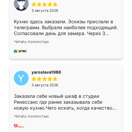
3 августа 2026
Кухню здесь заказали. Эскизы прислали в
телеграмм. Выбрали наиболее подходящий.
Согласовали день для замера. Через 3
недели кухня была уже готова. Остались
Читать полностью
довольны работой. Спасибо Ренессанс
мебель за качественную работу!
yaroslava1986
3 августа 2026
Заказала себе новый шкаф в студии
Ренессанс где ранее заказывала себе
новую кухню.Чего искать, когда качеством
вполне довольна. Служит кухня уже почти
Читать полностью
два года, нареканий нет.