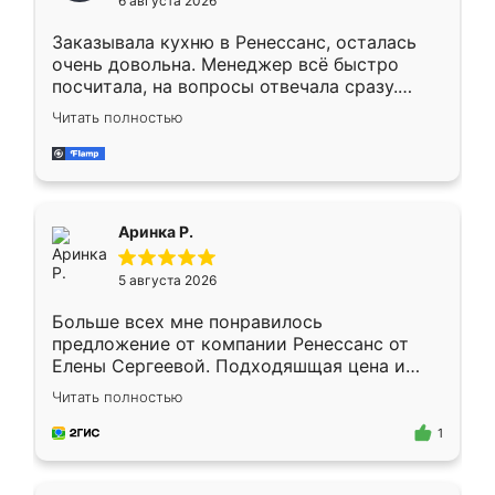
6 августа 2026
мебели буду заказывать только здесь.
Заказывала кухню в Ренессанс, осталась
очень довольна. Менеджер всё быстро
посчитала, на вопросы отвечала сразу.
Замерщик приехал в субботу, подошёл к
Читать полностью
делу со всей ответственностью. Собрали
за день, ребята работали аккуратно, даже
пыли почти не было. Качество отличное,
ящики ходят плавно, ничего не скрипит.
Всё подошло как влитое.
Аринка Р.
5 августа 2026
Больше всех мне понравилось
предложение от компании Ренессанс от
Елены Сергеевой. Подходяшщая цена и
короткие сроки изготовления. Приехавший
Читать полностью
для замера сотрудник Владислав
предложил по моему эскизу самый
1
подходящий вариант шкафа. Немного его
видоизменил, получилось даже лучше, чем