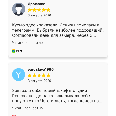
я хотела.
Ярослава
3 августа 2026
Кухню здесь заказали. Эскизы прислали в
телеграмм. Выбрали наиболее подходящий.
Согласовали день для замера. Через 3
недели кухня была уже готова. Остались
Читать полностью
довольны работой. Спасибо Ренессанс
мебель за качественную работу!
yaroslava1986
3 августа 2026
Заказала себе новый шкаф в студии
Ренессанс где ранее заказывала себе
новую кухню.Чего искать, когда качеством
вполне довольна. Служит кухня уже почти
Читать полностью
два года, нареканий нет.