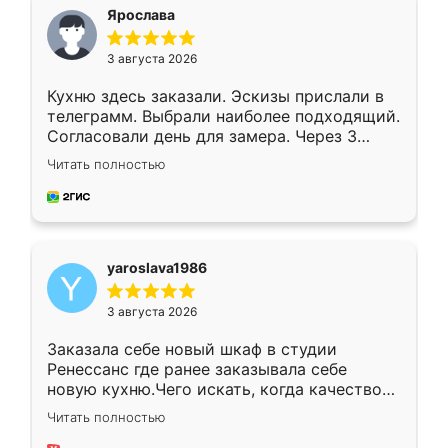
я хотела.
Ярослава
3 августа 2026
Кухню здесь заказали. Эскизы прислали в
телеграмм. Выбрали наиболее подходящий.
Согласовали день для замера. Через 3
недели кухня была уже готова. Остались
Читать полностью
довольны работой. Спасибо Ренессанс
мебель за качественную работу!
yaroslava1986
3 августа 2026
Заказала себе новый шкаф в студии
Ренессанс где ранее заказывала себе
новую кухню.Чего искать, когда качеством
вполне довольна. Служит кухня уже почти
Читать полностью
два года, нареканий нет.