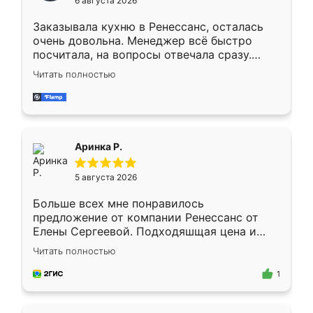
6 августа 2026
мебели буду заказывать только здесь.
Заказывала кухню в Ренессанс, осталась
очень довольна. Менеджер всё быстро
посчитала, на вопросы отвечала сразу.
Замерщик приехал в субботу, подошёл к
Читать полностью
делу со всей ответственностью. Собрали
за день, ребята работали аккуратно, даже
пыли почти не было. Качество отличное,
ящики ходят плавно, ничего не скрипит.
Всё подошло как влитое.
Аринка Р.
5 августа 2026
Больше всех мне понравилось
предложение от компании Ренессанс от
Елены Сергеевой. Подходяшщая цена и
короткие сроки изготовления. Приехавший
Читать полностью
для замера сотрудник Владислав
предложил по моему эскизу самый
1
подходящий вариант шкафа. Немного его
видоизменил, получилось даже лучше, чем