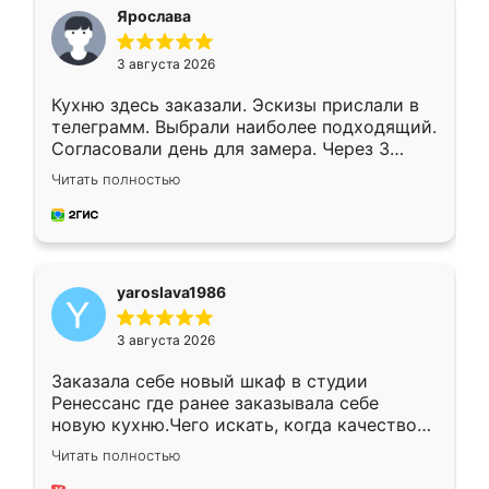
я хотела.
Ярослава
3 августа 2026
Кухню здесь заказали. Эскизы прислали в
телеграмм. Выбрали наиболее подходящий.
Согласовали день для замера. Через 3
недели кухня была уже готова. Остались
Читать полностью
довольны работой. Спасибо Ренессанс
мебель за качественную работу!
yaroslava1986
3 августа 2026
Заказала себе новый шкаф в студии
Ренессанс где ранее заказывала себе
новую кухню.Чего искать, когда качеством
вполне довольна. Служит кухня уже почти
Читать полностью
два года, нареканий нет.