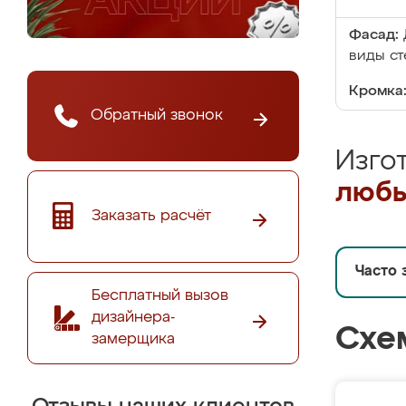
Фасад:
виды ст
Кромка
Обратный звонок
Изго
любы
Заказать расчёт
Часто 
Бесплатный вызов
дизайнера-
Схе
замерщика