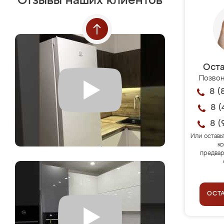
Отзывы наших клиентов
Оста
Позвон
8 (
8 (
8 (
Или оставь
ко
предвар
ОСТ