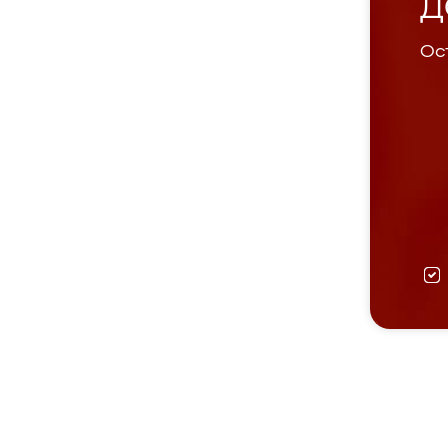
Д
Ост