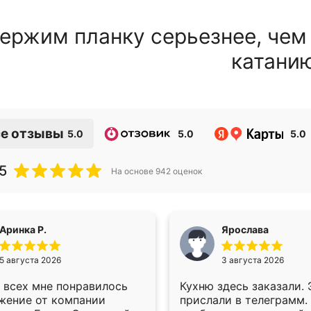
ержим планку серьезнее, чем
катани
е отзывы
5.0
5.0
5.0
5
На основе
942
оценок
Аринка Р.
Ярослава
5 августа 2026
3 августа 2026
 всех мне понравилось
Кухню здесь заказали.
жение от компании
прислали в телеграмм.