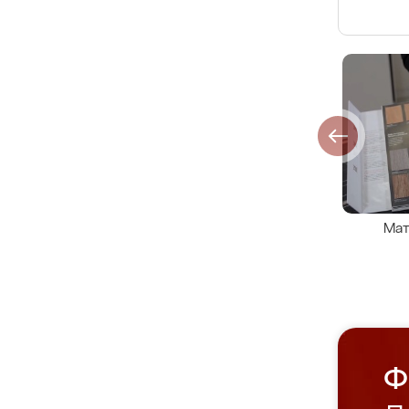
Мат
Ф