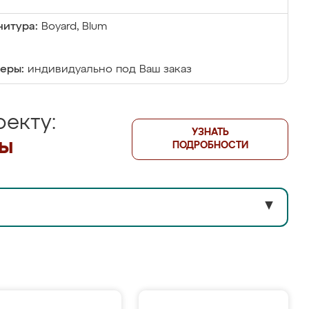
итура:
Boyard, Blum
еры:
индивидуально под Ваш заказ
екту:
УЗНАТЬ
лы
ПОДРОБНОСТИ
▼