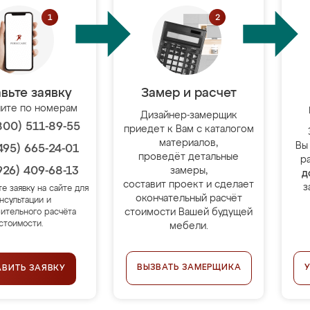
вьте заявку
Замер и расчет
ите по номерам
Дизайнер-замерщик
800) 511-89-55
приедет к Вам с каталогом
материалов,
Вы
495) 665-24-01
проведёт детальные
р
926) 409-68-13
замеры,
д
составит проект и сделает
з
те заявку на сайте для
окончательный расчёт
нсультации и
стоимости Вашей будущей
ительного расчёта
стоимости.
мебели.
ВЫЗВАТЬ ЗАМЕРЩИКА
АВИТЬ ЗАЯВКУ