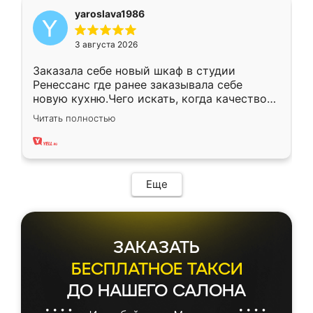
yaroslava1986
3 августа 2026
Заказала себе новый шкаф в студии
Ренессанс где ранее заказывала себе
новую кухню.Чего искать, когда качеством
вполне довольна. Служит кухня уже почти
Читать полностью
два года, нареканий нет.
Еще
ЗАКАЗАТЬ
БЕСПЛАТНОЕ ТАКСИ
ДО НАШЕГО САЛОНА