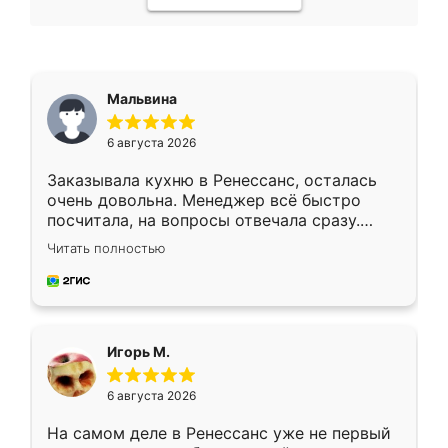
Мальвина
6 августа 2026
Заказывала кухню в Ренессанс, осталась
очень довольна. Менеджер всё быстро
посчитала, на вопросы отвечала сразу.
Замерщик приехал в субботу, подошёл к
Читать полностью
делу со всей ответственностью. Собрали
за день, ребята работали аккуратно, даже
пыли почти не было. Качество отличное,
ящики ходят плавно, ничего не скрипит.
Всё подошло как влитое.
Игорь М.
6 августа 2026
На самом деле в Ренессанс уже не первый