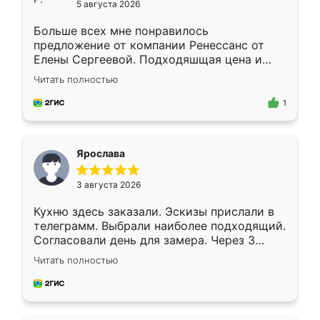
5 августа 2026
Больше всех мне понравилось
предложение от компании Ренессанс от
Елены Сергеевой. Подходяшщая цена и
короткие сроки изготовления. Приехавший
Читать полностью
для замера сотрудник Владислав
предложил по моему эскизу самый
1
подходящий вариант шкафа. Немного его
видоизменил, получилось даже лучше, чем
я хотела.
Ярослава
3 августа 2026
Кухню здесь заказали. Эскизы прислали в
телеграмм. Выбрали наиболее подходящий.
Согласовали день для замера. Через 3
недели кухня была уже готова. Остались
Читать полностью
довольны работой. Спасибо Ренессанс
мебель за качественную работу!