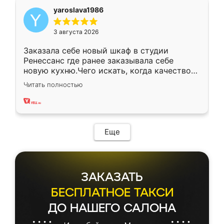
yaroslava1986
3 августа 2026
Заказала себе новый шкаф в студии
Ренессанс где ранее заказывала себе
новую кухню.Чего искать, когда качеством
вполне довольна. Служит кухня уже почти
Читать полностью
два года, нареканий нет.
Еще
ЗАКАЗАТЬ
БЕСПЛАТНОЕ ТАКСИ
ДО НАШЕГО САЛОНА