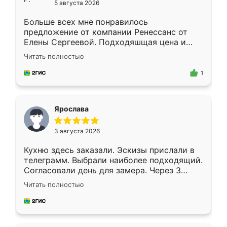
5 августа 2026
Больше всех мне понравилось
предложение от компании Ренессанс от
Елены Сергеевой. Подходяшщая цена и
короткие сроки изготовления. Приехавший
Читать полностью
для замера сотрудник Владислав
предложил по моему эскизу самый
1
подходящий вариант шкафа. Немного его
видоизменил, получилось даже лучше, чем
я хотела.
Ярослава
3 августа 2026
Кухню здесь заказали. Эскизы прислали в
телеграмм. Выбрали наиболее подходящий.
Согласовали день для замера. Через 3
недели кухня была уже готова. Остались
Читать полностью
довольны работой. Спасибо Ренессанс
мебель за качественную работу!