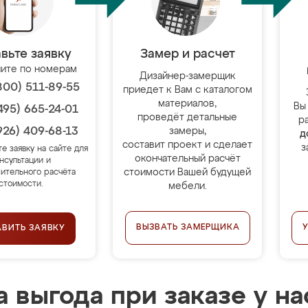
вьте заявку
Замер и расчет
ите по номерам
Дизайнер-замерщик
800) 511-89-55
приедет к Вам с каталогом
материалов,
Вы
495) 665-24-01
проведёт детальные
р
926) 409-68-13
замеры,
д
составит проект и сделает
з
те заявку на сайте для
окончательный расчёт
нсультации и
стоимости Вашей будущей
ительного расчёта
стоимости.
мебели.
ВЫЗВАТЬ ЗАМЕРЩИКА
АВИТЬ ЗАЯВКУ
 выгода при заказе у на