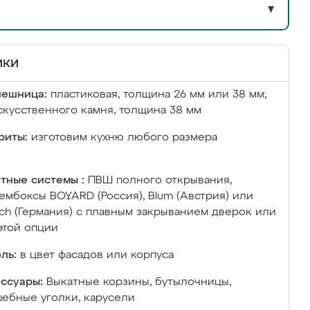
▼
ики
лешница:
пластиковая, толщина 26 мм или 38 мм;
скусственного камня, толщина 38 мм
риты:
изготовим кухню любого размера
тные системы :
ПВШ полного открывания,
ембоксы BOYARD (Россия), Blum (Австрия) или
ich (Германия) с плавным закрыванием дверок или
этой опции
ль:
в цвет фасадов или корпуса
ссуары:
Выкатные корзины, бутылочницы,
ебные уголки, карусели