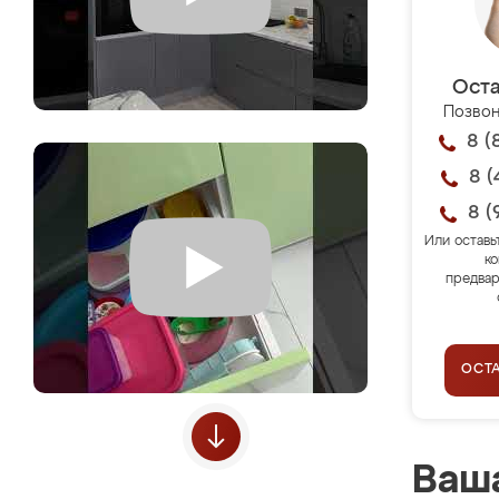
Оста
Позвон
8 (
8 (
8 (
Или оставь
ко
предвар
ОСТ
Ваша