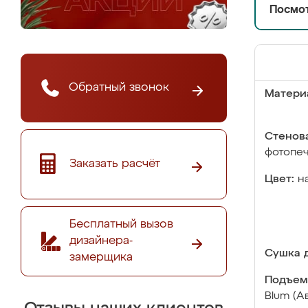
Посмот
Обратный звонок
Матери
Стенова
фотопе
Заказать расчёт
Цвет:
н
Бесплатный вызов
дизайнера-
Сушка д
замерщика
Подъем
Blum (А