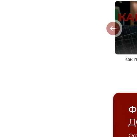
Как 
Ф
Д
Ост