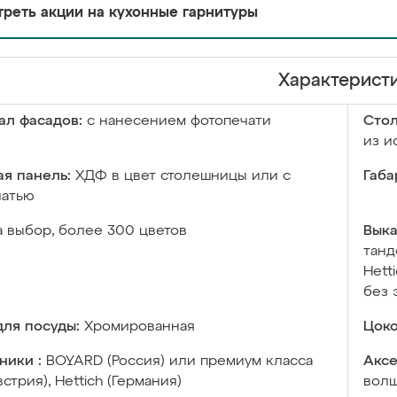
реть акции на кухонные гарнитуры
Характерист
ал фасадов:
с нанесением фотопечати
Сто
из и
я панель:
ХДФ в цвет столешницы или с
Габа
чатью
а выбор, более 300 цветов
Выка
танд
Hett
без 
ля посуды:
Хромированная
Цоко
ники :
BOYARD (Россия) или премиум класса
Аксе
встрия), Hettich (Германия)
волш