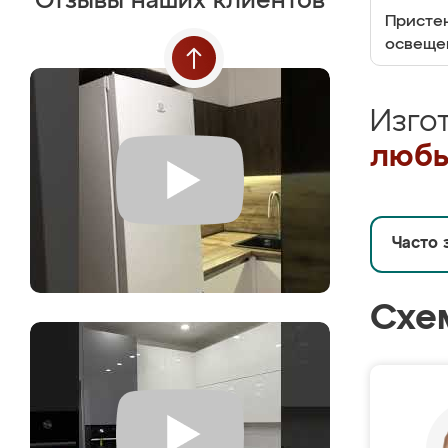
Отзывы наших клиентов
Пристен
освеще
Изго
любы
Часто 
Схе