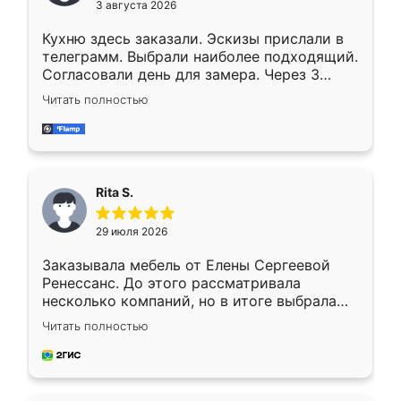
3 августа 2026
Кухню здесь заказали. Эскизы прислали в
телеграмм. Выбрали наиболее подходящий.
Согласовали день для замера. Через 3
недели кухня была уже готова. Остались
Читать полностью
довольны работой. Спасибо Ренессанс
мебель за качественную работу!
Rita S.
29 июля 2026
Заказывала мебель от Елены Сергеевой
Ренессанс. До этого рассматривала
несколько компаний, но в итоге выбрала
эту. Сначала обговорили условия, потом
Читать полностью
приехал замерщик, всё спокойно объяснил
и снял размеры. Изготовили в срок, с
доставкой тоже никаких проблем не
возникло. Сборку выполнили аккуратно,