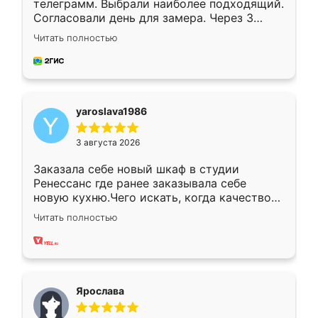
телеграмм. Выбрали наиболее подходящий.
Согласовали день для замера. Через 3
недели кухня была уже готова. Остались
Читать полностью
довольны работой. Спасибо Ренессанс
мебель за качественную работу!
yaroslava1986
3 августа 2026
Заказала себе новый шкаф в студии
Ренессанс где ранее заказывала себе
новую кухню.Чего искать, когда качеством
вполне довольна. Служит кухня уже почти
Читать полностью
два года, нареканий нет.
Ярослава