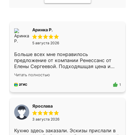
Аринка Р.
5 августа 2026
Больше всех мне понравилось
предложение от компании Ренессанс от
Елены Сергеевой. Подходяшщая цена и
короткие сроки изготовления. Приехавший
Читать полностью
для замера сотрудник Владислав
предложил по моему эскизу самый
1
подходящий вариант шкафа. Немного его
видоизменил, получилось даже лучше, чем
я хотела.
Ярослава
3 августа 2026
Кухню здесь заказали. Эскизы прислали в