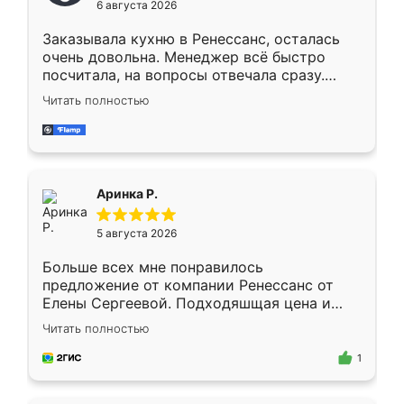
6 августа 2026
мебели буду заказывать только здесь.
Заказывала кухню в Ренессанс, осталась
очень довольна. Менеджер всё быстро
посчитала, на вопросы отвечала сразу.
Замерщик приехал в субботу, подошёл к
Читать полностью
делу со всей ответственностью. Собрали
за день, ребята работали аккуратно, даже
пыли почти не было. Качество отличное,
ящики ходят плавно, ничего не скрипит.
Всё подошло как влитое.
Аринка Р.
5 августа 2026
Больше всех мне понравилось
предложение от компании Ренессанс от
Елены Сергеевой. Подходяшщая цена и
короткие сроки изготовления. Приехавший
Читать полностью
для замера сотрудник Владислав
предложил по моему эскизу самый
1
подходящий вариант шкафа. Немного его
видоизменил, получилось даже лучше, чем