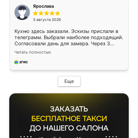
я хотела.
Ярослава
3 августа 2026
Кухню здесь заказали. Эскизы прислали в
телеграмм. Выбрали наиболее подходящий.
Согласовали день для замера. Через 3
недели кухня была уже готова. Остались
Читать полностью
довольны работой. Спасибо Ренессанс
мебель за качественную работу!
Еще
ЗАКАЗАТЬ
БЕСПЛАТНОЕ ТАКСИ
ДО НАШЕГО САЛОНА